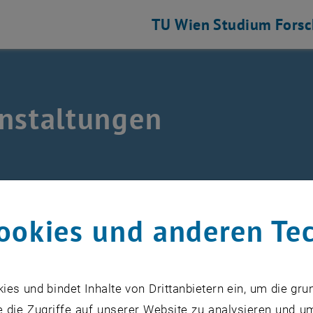
TU Wien
Studium
Fors
nstaltungen
 und Luftfahrtgetriebe auflisten
anstaltungen
ookies und anderen Te
s und bindet Inhalte von Drittanbietern ein, um die gru
VERANSTALTUNGEN VOM 15. J
 die Zugriffe auf unserer Website zu analysieren und u