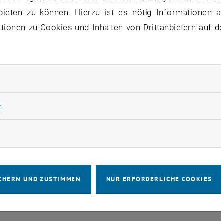
bieten zu können. Hierzu ist es nötig Informationen an
ne Veranstaltungen in der aktuellen Ansicht.
ionen zu Cookies und Inhalten von Drittanbietern auf d
rliche Cookies zulassen
IMPRESSUM
BARRIEREFREIHEITS
Statistik Cookies zulassen
n
COOKIEEIN
rketing Cookies zulassen
CHERN UND ZUSTIMMEN
NUR ERFORDERLICHE COOKIES