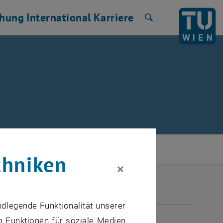
chung
International
Karriere
Suche
chniken
×
ndlegende Funktionalität unserer
ULI 2026
m Funktionen für soziale Medien