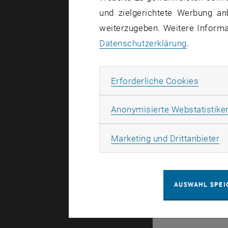
und zielgerichtete Werbung an
Es gibt kei
weiterzugeben. Weitere Informat
Datenschutzerklärung
.
Erforde
Erforderliche Cookies
© TU Wien
#
Anonymisierte Webstatistike
49877
Ma
Marketing und Drittanbieter
AUSWAHL SPEI