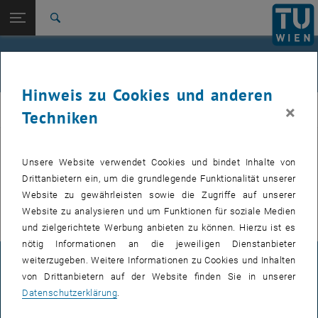
Studium
Seitennavigation öffnen
EN
TU Login
Forschung
Suche
International
Quicklinks
Veranstaltungen
Quicklinks-Menü umschalten
Karriere
Hinweis zu Cookies und anderen
Zur 1. Menü Ebene
E307-02-1-Forschungsgruppe Maschinenelemente und
×
MEL
Techniken
Luftfahrtgetriebe
Zurück zur letzten Ebene:
E307-02-1-Forschungsgruppe
Maschinenelemente und
Zurück: Subseiten von E307-02-1-Forschungsgruppe Maschinenelemente
Unsere Website verwendet Cookies und bindet Inhalte von
VERANSTALTUNGEN VOM 20. JULI 2026
Luftfahrtgetriebe
Drittanbietern ein, um die grundlegende Funktionalität unserer
Website zu gewährleisten sowie die Zugriffe auf unserer
Veranstaltungen
Es gibt keine Veranstaltungen in der aktuellen Ansicht.
Website zu analysieren und um Funktionen für soziale Medien
und zielgerichtete Werbung anbieten zu können. Hierzu ist es
nötig Informationen an die jeweiligen Dienstanbieter
weiterzugeben. Weitere Informationen zu Cookies und Inhalten
IMPRESSUM
von Drittanbietern auf der Website finden Sie in unserer
Datenschutzerklärung
.
BARRIEREFREIHEITSERKLÄRUNG