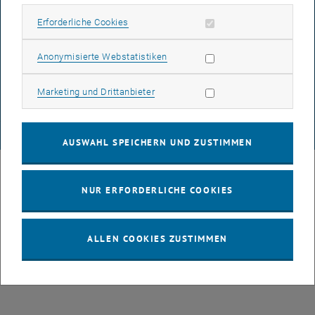
Erforderliche Cookies zulassen
Erforderliche Cookies
DATENSCHUTZERKLÄRUNG (PDF)
Statistik Cookies zulassen
Anonymisierte Webstatistiken
Marketing Cookies zulassen
Marketing und Drittanbieter
COOKIEEINSTELLUNGEN
© TU Wien
# 49877
AUSWAHL SPEICHERN UND ZUSTIMMEN
NUR ERFORDERLICHE COOKIES
ALLEN COOKIES ZUSTIMMEN