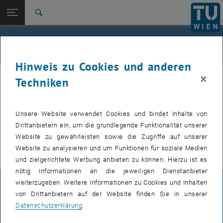
Studium
Seitennavigation öffnen
EN
TU Login
Forschung
Suche
International
Quicklinks
Veranstaltungen
Quicklinks-Menü umschalten
Karriere
Hinweis zu Cookies und anderen
Zur 1. Menü Ebene
E307-02-1-Forschungsgruppe Maschinenelemente und
×
MEL
Techniken
Luftfahrtgetriebe
Zurück zur letzten Ebene:
E307-02-1-Forschungsgruppe
Maschinenelemente und
Zurück: Subseiten von E307-02-1-Forschungsgruppe Maschinenelemente
Unsere Website verwendet Cookies und bindet Inhalte von
VERANSTALTUNGEN VOM 15. JULI 2026
Luftfahrtgetriebe
Drittanbietern ein, um die grundlegende Funktionalität unserer
Website zu gewährleisten sowie die Zugriffe auf unserer
Veranstaltungen
Es gibt keine Veranstaltungen in der aktuellen Ansicht.
Website zu analysieren und um Funktionen für soziale Medien
und zielgerichtete Werbung anbieten zu können. Hierzu ist es
nötig Informationen an die jeweiligen Dienstanbieter
weiterzugeben. Weitere Informationen zu Cookies und Inhalten
IMPRESSUM
von Drittanbietern auf der Website finden Sie in unserer
Datenschutzerklärung
.
BARRIEREFREIHEITSERKLÄRUNG