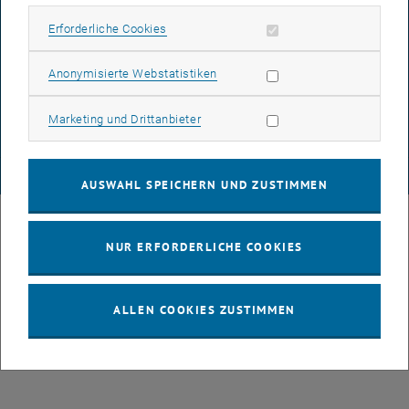
Erforderliche Cookies zulassen
Erforderliche Cookies
DATENSCHUTZERKLÄRUNG (PDF)
Statistik Cookies zulassen
Anonymisierte Webstatistiken
Marketing Cookies zulassen
Marketing und Drittanbieter
COOKIEEINSTELLUNGEN
© TU Wien
# 49877
AUSWAHL SPEICHERN UND ZUSTIMMEN
NUR ERFORDERLICHE COOKIES
ALLEN COOKIES ZUSTIMMEN