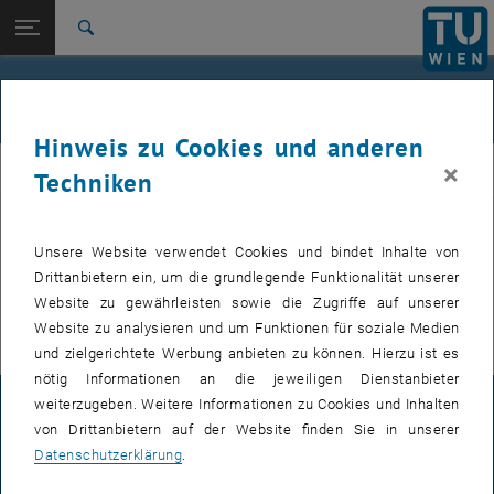
Studium
Seitennavigation öffnen
EN
TU Login
Forschung
Suche
International
Quicklinks
Veranstaltungen
Quicklinks-Menü umschalten
Karriere
Hinweis zu Cookies und anderen
Zur 1. Menü Ebene
E307-02-1-Forschungsgruppe Maschinenelemente und
×
MEL
Techniken
Luftfahrtgetriebe
Zurück zur letzten Ebene:
E307-02-1-Forschungsgruppe
Maschinenelemente und
Zurück: Subseiten von E307-02-1-Forschungsgruppe Maschinenelemente
Unsere Website verwendet Cookies und bindet Inhalte von
VERANSTALTUNGEN VOM 20. JULI 2026
Luftfahrtgetriebe
Drittanbietern ein, um die grundlegende Funktionalität unserer
Website zu gewährleisten sowie die Zugriffe auf unserer
Veranstaltungen
Es gibt keine Veranstaltungen in der aktuellen Ansicht.
Website zu analysieren und um Funktionen für soziale Medien
und zielgerichtete Werbung anbieten zu können. Hierzu ist es
nötig Informationen an die jeweiligen Dienstanbieter
weiterzugeben. Weitere Informationen zu Cookies und Inhalten
IMPRESSUM
von Drittanbietern auf der Website finden Sie in unserer
Datenschutzerklärung
.
BARRIEREFREIHEITSERKLÄRUNG