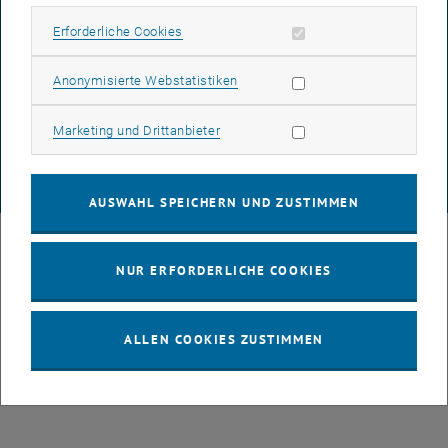
Erforderliche Cookies zulassen
Erforderliche Cookies
DATENSCHUTZERKLÄRUNG (PDF)
Statistik Cookies zulassen
Anonymisierte Webstatistiken
Marketing Cookies zulassen
Marketing und Drittanbieter
COOKIEEINSTELLUNGEN
© TU Wien
# 49877
AUSWAHL SPEICHERN UND ZUSTIMMEN
NUR ERFORDERLICHE COOKIES
ALLEN COOKIES ZUSTIMMEN