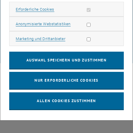
Erforderliche Cookies zulassen
Erforderliche Cookies
DATENSCHUTZERKLÄRUNG (PDF)
Statistik Cookies zulassen
Anonymisierte Webstatistiken
Marketing Cookies zulassen
Marketing und Drittanbieter
COOKIEEINSTELLUNGEN
© TU Wien
# 49877
AUSWAHL SPEICHERN UND ZUSTIMMEN
NUR ERFORDERLICHE COOKIES
ALLEN COOKIES ZUSTIMMEN