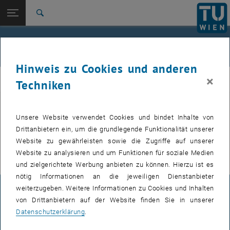
Studium
Seitennavigation öffnen
EN
TU Login
Forschung
Suche
International
Quicklinks
Veranstaltungen
Quicklinks-Menü umschalten
Karriere
Hinweis zu Cookies und anderen
Zur 1. Menü Ebene
E307-02-1-Forschungsgruppe Maschinenelemente und
×
MEL
Techniken
Luftfahrtgetriebe
Zurück zur letzten Ebene:
E307-02-1-Forschungsgruppe
Maschinenelemente und
Zurück: Subseiten von E307-02-1-Forschungsgruppe Maschinenelemente
Unsere Website verwendet Cookies und bindet Inhalte von
VERANSTALTUNGEN VOM 15. JULI 2026
Luftfahrtgetriebe
Drittanbietern ein, um die grundlegende Funktionalität unserer
Website zu gewährleisten sowie die Zugriffe auf unserer
Veranstaltungen
Es gibt keine Veranstaltungen in der aktuellen Ansicht.
Website zu analysieren und um Funktionen für soziale Medien
und zielgerichtete Werbung anbieten zu können. Hierzu ist es
nötig Informationen an die jeweiligen Dienstanbieter
weiterzugeben. Weitere Informationen zu Cookies und Inhalten
IMPRESSUM
von Drittanbietern auf der Website finden Sie in unserer
Datenschutzerklärung
.
BARRIEREFREIHEITSERKLÄRUNG