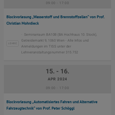
Bis
09:00
-
17:00
Blockvorlesung „Wasserstoff und Brennstoffzellen“ von Prof.
Christian Mohrdieck
Seminarraum BA10B (BA Hochhaus 10. Stock),
Getreidemarkt 9, 1060 Wien - Alle Infos und
LEHRE
Anmeldungen im TISS unter der
Lehrveranstaltungsnummer 315.752
15. - 16.
APR 2024
September 12th, 2023
Bis
09:00
-
17:00
Blockvorlesung „Automatisiertes Fahren und Alternative
Fahrzeugtechnik“ von Prof. Peter Schöggl