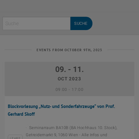
Search:
EVENTS FROM OCTOBER 9TH, 2023
09. - 11.
OCT 2023
August 30th, 2023
Bis
09:00
-
17:00
Blockvorlesung „Nutz- und Sonderfahrzeuge“ von Prof.
Gerhard Skoff
Seminarraum BA10B (BA Hochhaus 10. Stock),
Getreidemarkt 9, 1060 Wien - Alle Infos und
LEHRE