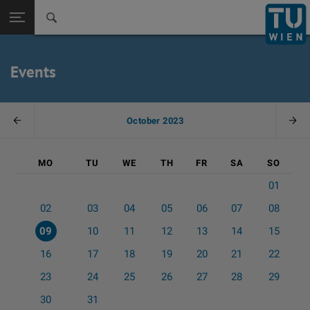
Zurück zur
Seitennavigation öffnen
A
Events
October 2023
Vorheriger Monat
Näc
MO
TU
WE
TH
FR
SA
SO
Calendar
01
02
03
04
05
06
07
08
09
10
11
12
13
14
15
16
17
18
19
20
21
22
23
24
25
26
27
28
29
30
31