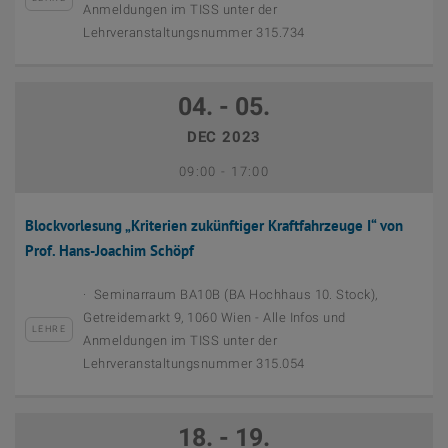
Anmeldungen im TISS unter der
Lehrveranstaltungsnummer 315.734
04. - 05.
DEC 2023
September 12th, 2023
Bis
09:00
-
17:00
Blockvorlesung „Kriterien zukünftiger Kraftfahrzeuge I“ von
Prof. Hans-Joachim Schöpf
Seminarraum BA10B (BA Hochhaus 10. Stock),
Getreidemarkt 9, 1060 Wien - Alle Infos und
LEHRE
Anmeldungen im TISS unter der
Lehrveranstaltungsnummer 315.054
18. - 19.