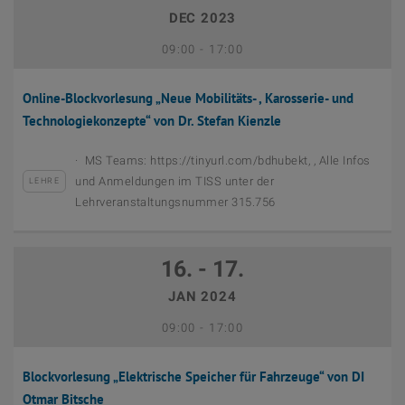
DEC 2023
September 12th, 2023
Bis
09:00
-
17:00
Online-Blockvorlesung „Neue Mobilitäts- , Karosserie- und
Technologiekonzepte“ von Dr. Stefan Kienzle
MS Teams: https://tinyurl.com/bdhubekt, , Alle Infos
und Anmeldungen im TISS unter der
LEHRE
Lehrveranstaltungsnummer 315.756
16. - 17.
JAN 2024
September 12th, 2023
Bis
09:00
-
17:00
Blockvorlesung „Elektrische Speicher für Fahrzeuge“ von DI
Otmar Bitsche