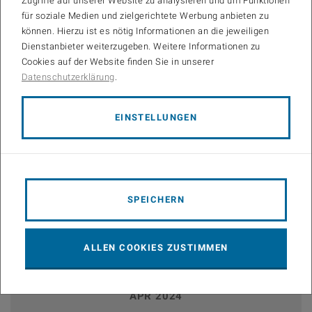
Zugriffe auf unserer Website zu analysieren und um Funktionen
für soziale Medien und zielgerichtete Werbung anbieten zu
können. Hierzu ist es nötig Informationen an die jeweiligen
11. - 12.
Dienstanbieter weiterzugeben. Weitere Informationen zu
Cookies auf der Website finden Sie in unserer
MAR 2024
September 12th, 2023
Datenschutzerklärung
.
Bis
09:00
-
17:00
EINSTELLUNGEN
Blockvorlesung „Kriterien zukünftiger Kraftfahrzeuge II“ von
Prof. Hans-Joachim Schöpf
Seminarraum BA10B (BA Hochhaus 10. Stock),
Getreidemarkt 9, 1060 Wien - Alle Infos und
SPEICHERN
LEHRE
Anmeldungen im TISS unter der
Lehrveranstaltungsnummer 315.055
ALLEN COOKIES ZUSTIMMEN
08. - 09.
APR 2024
September 12th, 2023