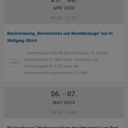
APR 2024
September 12th, 2023
Bis
09:00
-
17:00
Blockvorlesung „Rennmotoren und Rennfahrzeuge“ von Dr.
Wolfgang Ullrich
Seminarraum BA10B (BA Hochhaus 10. Stock),
Getreidemarkt 9, 1060 Wien - Alle Infos und
LEHRE
Anmeldungen im TISS unter der
Lehrveranstaltungsnummer 315.436
06. - 07.
MAY 2024
September 12th, 2023
Bis
09:00
-
16:00
Blockvorlesung “Weiterenwicklung des Ottomotors” von Prof.