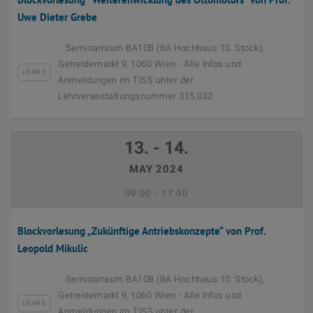
Uwe Dieter Grebe
Seminarraum BA10B (BA Hochhaus 10. Stock),
Getreidemarkt 9, 1060 Wien - Alle Infos und
LEHRE
Anmeldungen im TISS unter der
Lehrveranstaltungsnummer 315.032
13. - 14.
MAY 2024
September 12th, 2023
Bis
09:00
-
17:00
Blockvorlesung „Zukünftige Antriebskonzepte“ von Prof.
Leopold Mikulic
Seminarraum BA10B (BA Hochhaus 10. Stock),
Getreidemarkt 9, 1060 Wien - Alle Infos und
LEHRE
Anmeldungen im TISS unter der