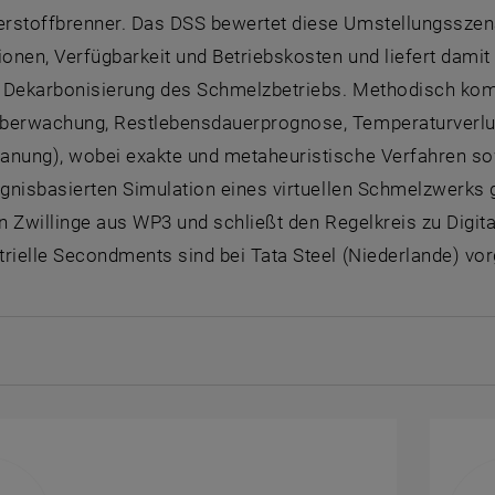
rstoffbrenner. Das DSS bewertet diese Umstellungsszenari
nen, Verfügbarkeit und Betriebskosten und liefert damit
le Dekarbonisierung des Schmelzbetriebs. Methodisch komb
berwachung, Restlebensdauerprognose, Temperaturverlust)
anung), wobei exakte und metaheuristische Verfahren so
eignisbasierten Simulation eines virtuellen Schmelzwerk
en Zwillinge aus WP3 und schließt den Regelkreis zu Dig
rielle Secondments sind bei Tata Steel (Niederlande) vo