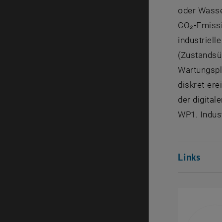
oder Wasse
CO₂-Emissio
industriel
(Zustandsü
Wartungspl
diskret-er
der digital
WP1. Indust
Links