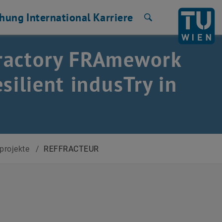
chung
International
Karriere
Suche
Fractory FRAmework
silient indusTry in
projekte
/
REFFRACTEUR