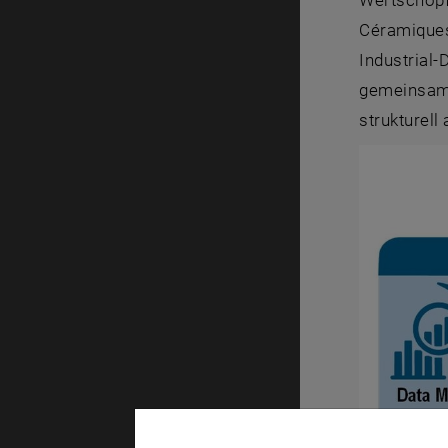
Wertschöpf
Céramiques
Industrial-
gemeinsam 
strukturel