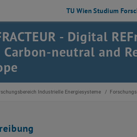
TU Wien
Studium
Fors
RACTEUR - Digital RE
a Carbon-neutral and Re
ope
schungsbereich Industrielle Energiesysteme
/
Forschungs
reibung