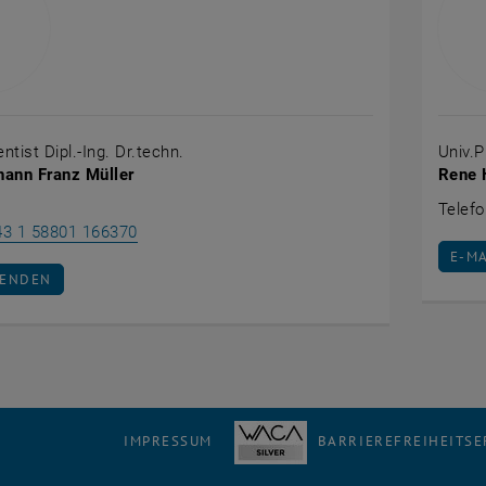
ntist Dipl.-Ing. Dr.techn.
Univ.P
hann Franz Müller
Rene 
Telef
Florian Johann Franz Müller anrufen
43 1 58801 166370
E-M
E-M
AN FLORIAN JOHANN FRANZ MÜLLER SENDEN
SENDEN
IMPRESSUM
BARRIEREFREIHEITS