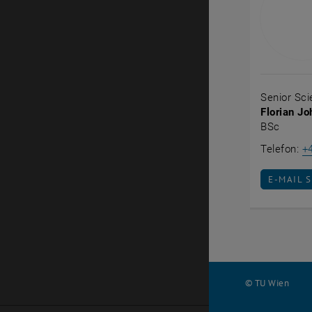
Senior Scie
Florian Jo
BSc
Telefon:
+
E-MAIL 
E-MAIL 
© TU Wien
#