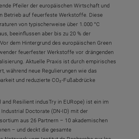
ende Pfeiler der europäischen Wirtschaft und
en Betrieb auf feuerfeste Werkstoffe. Diese
raturen von typischerweise über 1.000 °C
s, beeinflussen aber bis zu 20 % der
n. Vor dem Hintergrund des europäischen Green
Anwender feuerfester Werkstoffe vor drängenden
lisierung. Aktuelle Praxis ist durch empirisches
ert, während neue Regulierungen wie das
barkeit und reduzierte CO₂-Fußabdrücke
nd Resilient indusTry in EURope) ist ein im
dustrial Doctorate (DN-ID) mit der
nsortium aus 26 Partnern – 10 akademischen
ionen – und deckt die gesamte