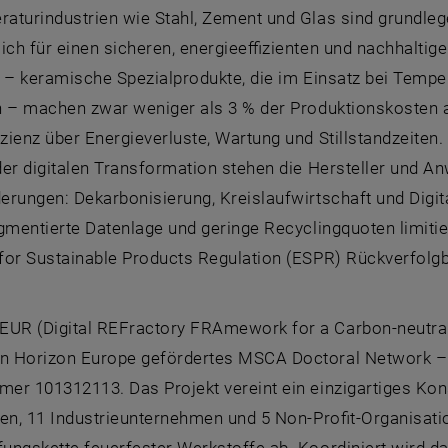
aturindustrien wie Stahl, Zement und Glas sind grundleg
ich für einen sicheren, energieeffizienten und nachhaltig
n – keramische Spezialprodukte, die im Einsatz bei Tempe
n – machen zwar weniger als 3 % der Produktionskosten au
izienz über Energieverluste, Wartung und Stillstandzeite
der digitalen Transformation stehen die Hersteller und 
rungen: Dekarbonisierung, Kreislaufwirtschaft und Digita
agmentierte Datenlage und geringe Recyclingquoten limiti
for Sustainable Products Regulation (ESPR) Rückverfolg
R (Digital REFractory FRAmework for a Carbon-neutral a
 Horizon Europe gefördertes MSCA Doctoral Network – In
er 101312113. Das Projekt vereint ein einzigartiges Ko
gen, 11 Industrieunternehmen und 5 Non-Profit-Organisat