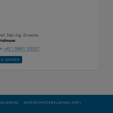
rof. Dipl.-Ing. Dr.techn.
Hofmann
Rene Hofmann anrufen
on:
+43 1 58801 302327
AIL AN RENE HOFMANN SENDEN
AIL SENDEN
ERKLÄRUNG
DATENSCHUTZERKLÄRUNG (PDF)