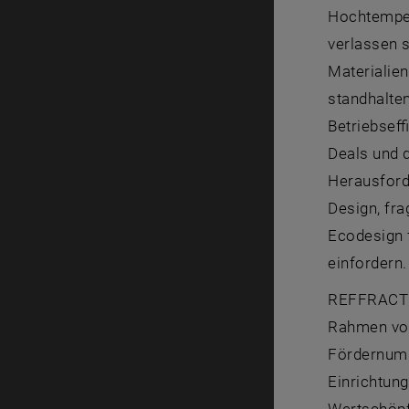
Hochtemper
verlassen s
Materialie
standhalte
Betriebseff
Deals und 
Herausforde
Design, fr
Ecodesign 
einfordern.
REFFRACTEU
Rahmen von
Fördernumm
Einrichtun