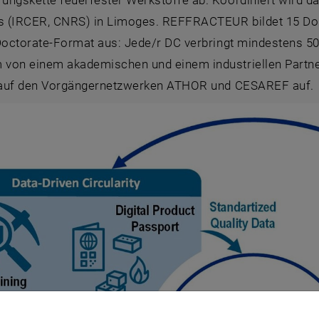
ungskette feuerfester Werkstoffe ab. Koordiniert wird d
 (IRCER, CNRS) in Limoges. REFFRACTEUR bildet 15 Dok
Doctorate-Format aus: Jede/r DC verbringt mindestens 50 %
von einem akademischen und einem industriellen Partner
l auf den Vorgängernetzwerken ATHOR und CESAREF auf.