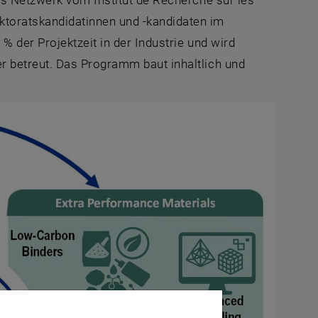
as Netzwerk vom Institut de Recherche sur les
toratskandidatinnen und -kandidaten im
 der Projektzeit in der Industrie und wird
 betreut. Das Programm baut inhaltlich und