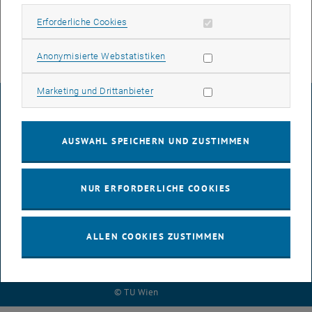
Erforderliche Cookies zulassen
Erforderliche Cookies
Statistik Cookies zulassen
Anonymisierte Webstatistiken
Marketing Cookies zulassen
Marketing und Drittanbieter
IMPRESSUM
AUSWAHL SPEICHERN UND ZUSTIMMEN
BARRIEREFREIHEITSERKLÄRUNG
NUR ERFORDERLICHE COOKIES
DATENSCHUTZERKLÄRUNG (PDF)
ALLEN COOKIES ZUSTIMMEN
COOKIEEINSTELLUNGEN
© TU Wien
# 79002