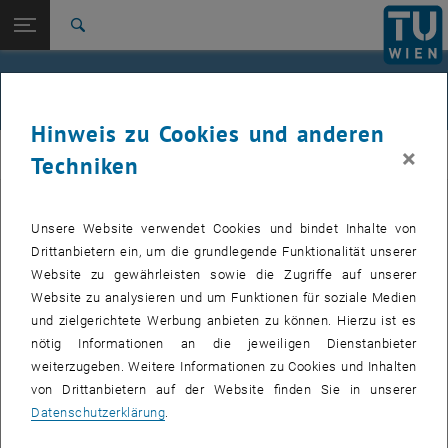
Seitennavigation öffnen
EN
TU Login
Suche
Zur 1. Menü Ebene
E120-07 Forschungsbereich Photogrammetrie
News
Zurück zur letzten Ebene:
News
Zurück: Subseiten von News auflisten
Hinweis zu Cookies und anderen
Newseintrag
×
PHOTO
Techniken
16. April 2026
Unsere Website verwendet Cookies und bindet Inhalte von
Drittanbietern ein, um die grundlegende Funktionalität unserer
Women4Geo-Sommerjob am
Website zu gewährleisten sowie die Zugriffe auf unserer
Department
Website zu analysieren und um Funktionen für soziale Medien
und zielgerichtete Werbung anbieten zu können. Hierzu ist es
Stellenausschreibung
nötig Informationen an die jeweiligen Dienstanbieter
weiterzugeben. Weitere Informationen zu Cookies und Inhalten
von Drittanbietern auf der Website finden Sie in unserer
Dieser Inhalt ist nur in der englischen Version der Website
Datenschutzerklärung
.
verfügbar.