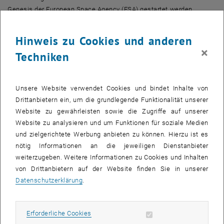
Genesis der European Space Agency (ESA) gestartet werden,
welcher auf 6000 km Höhe alle vier geodätischen
Weltraumverfahren (VLBI, GNSS, SLR, DORIS) verknüpfen wird und
Hinweis zu Cookies und anderen
so den internationalen terrestrischen Referenzrahmen (ITRF)
×
Techniken
stärken und verbessern wird. Außerdem wird ein
Satellitenpositionierungsservice für den Mond entwickelt
(Moonlight), und darüber hinaus soll eine geodätische
Unsere Website verwendet Cookies und bindet Inhalte von
Referenzstation mit einem VLBI-Transmitter neben einem Laser
Drittanbietern ein, um die grundlegende Funktionalität unserer
Reflektor auf dem Mond entstehen (NovaMoon). Näher bei der Erde
Website zu gewährleisten sowie die Zugriffe auf unserer
wachsen LEO-PNT Systeme für die Navigation, unter anderem
Website zu analysieren und um Funktionen für soziale Medien
Celeste der ESA. Diese Systeme werden die existierenden GNSS
und zielgerichtete Werbung anbieten zu können. Hierzu ist es
ergänzen und resilienter machen. Gleichzeitig werden die sehr
nötig Informationen an die jeweiligen Dienstanbieter
erfolgreichen Schwerefeldmissionen weiterentwickelt: die
weiterzugeben. Weitere Informationen zu Cookies und Inhalten
Missionen GRACE-C und NGGM werden zusammen die
von Drittanbietern auf der Website finden Sie in unserer
Konstellation MAGIC bilden und die Variationen im Wasserkreislauf
Datenschutzerklärung
.
der Erde noch besser beschreiben. Auf der Erde laufen spannende
Entwicklungen bei Ringlasern und Uhren (optische Atomuhren bis zu
Atomkernuhren), welche die Beobachtung der Erdrotation bzw. die
Erforderliche Cookies zulassen
Erforderliche Cookies
Höhenbestimmung über Frequenzvergleiche ermöglichen. Zu