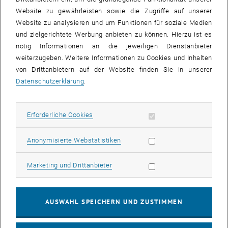
Website zu gewährleisten sowie die Zugriffe auf unserer
Website zu analysieren und um Funktionen für soziale Medien
und zielgerichtete Werbung anbieten zu können. Hierzu ist es
nötig Informationen an die jeweiligen Dienstanbieter
weiterzugeben. Weitere Informationen zu Cookies und Inhalten
von Drittanbietern auf der Website finden Sie in unserer
Datenschutzerklärung
.
Bild v
Erforderliche Cookies zulassen
Erforderliche Cookies
GEO Green Team lud zu einem Flohmarkt ein
GEO Green Team lud zu einem Flohmarkt ein
Statistik Cookies zulassen
Anonymisierte Webstatistiken
Das Geo Green Team veranstaltete ein geselliges Beisammensein
Marketing Cookies zulassen
Marketing und Drittanbieter
für die Mitarbeiter_innen der Fakultät mit Snacks, Spielen und einem
kostenlosen Flohmarkt, bei dem das Teilen und Wiederverwenden
im Mittelpunkt standen. Die Mitarbeiter_innen testeten ihr Wissen
AUSWAHL SPEICHERN UND ZUSTIMMEN
zum Thema Nachhaltigkeit bei einer Runde „
Pictionary
“ und übten
die Mülltrennung bei einem lebhaften Wurfspiel.