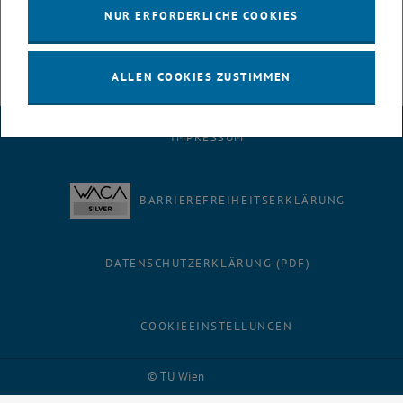
NUR ERFORDERLICHE COOKIES
ALLEN COOKIES ZUSTIMMEN
IMPRESSUM
BARRIEREFREIHEITSERKLÄRUNG
DATENSCHUTZERKLÄRUNG (PDF)
COOKIEEINSTELLUNGEN
Facebook
LinkedIn
YouTube
Instagram
Bluesky
© TU Wien
# 78384