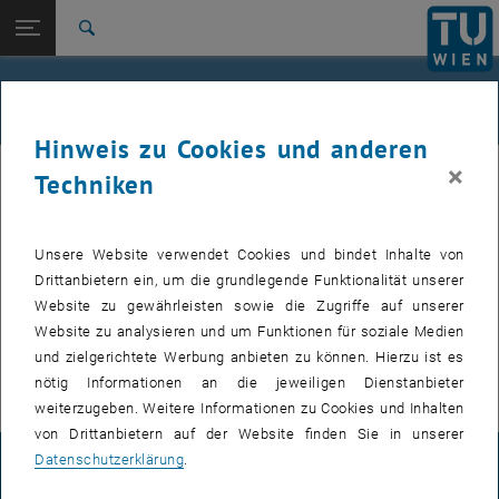
Studium
Seitennavigation öffnen
EN
TU Login
Forschung
Suche
International
Quicklinks
Forschung
Quicklinks-Menü umschalten
Karriere
Hinweis zu Cookies und anderen
Zur 1. Menü Ebene
Aditi Tomar
×
Tomar
Techniken
Zurück zur letzten Ebene:
Aditi Tomar
Zurück: Subseiten von Aditi Tomar auflisten
Forschung
Publikationen (peer-reviewed)
Unsere Website verwendet Cookies und bindet Inhalte von
Drittanbietern ein, um die grundlegende Funktionalität unserer
Preprints
Website zu gewährleisten sowie die Zugriffe auf unserer
Website zu analysieren und um Funktionen für soziale Medien
Software
und zielgerichtete Werbung anbieten zu können. Hierzu ist es
nötig Informationen an die jeweiligen Dienstanbieter
weiterzugeben. Weitere Informationen zu Cookies und Inhalten
von Drittanbietern auf der Website finden Sie in unserer
Datenschutzerklärung
.
IMPRESSUM