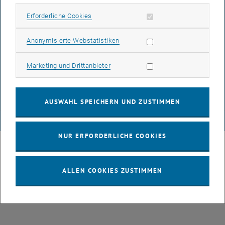
Erforderliche Cookies zulassen
Erforderliche Cookies
BARRIEREFREIHEITSERKLÄRUNG
Statistik Cookies zulassen
Anonymisierte Webstatistiken
DATENSCHUTZERKLÄRUNG (PDF)
Marketing Cookies zulassen
Marketing und Drittanbieter
COOKIEEINSTELLUNGEN
AUSWAHL SPEICHERN UND ZUSTIMMEN
© TU Wien
# 134629
NUR ERFORDERLICHE COOKIES
ALLEN COOKIES ZUSTIMMEN