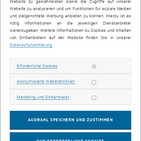
Website zu gewährleisten sowie die Zugriffe auf unserer
Gesamtrechenkosten
Website zu analysieren und um Funktionen für soziale Medien
optimales Zusammenspiel von adaptiver Netzverfeinerung und
und zielgerichtete Werbung anbieten zu können. Hierzu ist es
iterativen Lösern
nötig Informationen an die jeweiligen Dienstanbieter
weiterzugeben. Weitere Informationen zu Cookies und Inhalten
neueste Vertex-Bisektion als Verfeinerungsverfahren
von Drittanbietern auf der Website finden Sie in unserer
optimale Adaptivität für nichtlineare PDEs
Datenschutzerklärung
.
optimale
zielgerichtete
Adaptivität
Lernziele
Erforderliche Cookies zulassen
Erforderliche Cookies
Nach positiver Absolvierung der Lehrveranstaltung sind Studierende
in der Lage
Statistik Cookies zulassen
Anonymisierte Webstatistiken
zu erklären, wie man a posteriori Fehlerschätzer für elliptischen
Differentialgleichungen herleitet und mathematisch fundiert
Marketing Cookies zulassen
Marketing und Drittanbieter
die Idee der adaptiven Netzverfeinerung zu erläutern
Konvergenz und Optimalität adaptiver Algorithmen zu formulieren
AUSWAHL SPEICHERN UND ZUSTIMMEN
eine Bachelor- oder Masterarbeit in diesem Bereich zu schreiben
Aufbauend auf der Vorlesung können Themen für Bachelor-Arbeiten,
Master-Arbeiten und Dissertation vergeben werden unter der