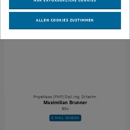
NUR ERFORDERLICHE COOKIES
Supervision von
Prof. Dirk Praetorius
.
ALLEN COOKIES ZUSTIMMEN
Kontakt
Projektass.(FWF) Dipl.-Ing. Dr.techn.
Maximilian Brunner
BSc
E-MAIL AN MAXIMILIAN BRUNNER SENDEN
E-MAIL SENDEN