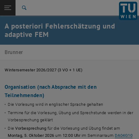
Studium
Seitennavigation öffnen
EN
TU Login
Forschung
Suche
International
A posteriori Fehlerschätzung und
Quicklinks
Quicklinks-Menü umschalten
Karriere
adaptive FEM
Zur 1. Menü Ebene
Maximilian Brunner
Brunner
Zurück zur letzten Ebene:
Lehre
Zurück: Subseiten von Lehre auflisten
AFEM Vorlesung
Wintersemester 2026/2027 (3 VO + 1 UE)
Organisation (nach Absprache mit den
Teilnehmenden)
Die Vorlesung wird in englischer Sprache gehalten
Termine für die Vorlesung, Übung und Sprechstunde werden in der
Vorbesprechung geklärt
Die
Vorbesprechung
für die Vorlesung und Übung findet am
Montag, 5. Oktober 2026
um
12:00 Uhr
im Seminarraum
DA04G10