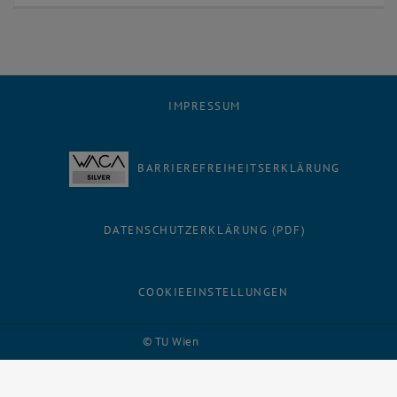
IMPRESSUM
BARRIEREFREIHEITSERKLÄRUNG
DATENSCHUTZERKLÄRUNG (PDF)
COOKIEEINSTELLUNGEN
Facebook
LinkedIn
YouTube
Instagram
Bluesky
© TU Wien
# 137393