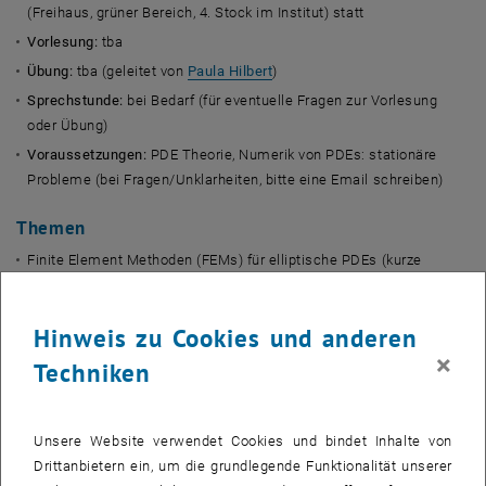
(Freihaus, grüner Bereich, 4. Stock im Institut) statt
Vorlesung:
tba
Übung:
tba (geleitet von
Paula Hilbert
)
Sprechstunde:
bei Bedarf (für eventuelle Fragen zur Vorlesung
oder Übung)
Voraussetzungen:
PDE Theorie, Numerik von PDEs: stationäre
Probleme (bei Fragen/Unklarheiten, bitte eine Email schreiben)
Themen
Finite Element Methoden (FEMs) für elliptische PDEs (kurze
Wiederholung)
residualer a-posteriori-Fehlerschätzer (kurze Zusammenfassung)
Hinweis zu Cookies und anderen
und Eigenschaften
×
Techniken
die Idee der adaptiven Netzverfeinerung
Konvergenz der adaptiven FEM
Axiome der Adaptivität
Unsere Website verwendet Cookies und bindet Inhalte von
lineare Konvergenz der adaptiven FEM
Drittanbietern ein, um die grundlegende Funktionalität unserer
optimale Konvergenzraten in Bezug auf Freiheitsgrade /