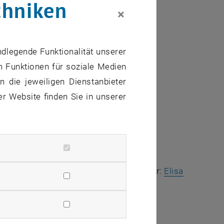
chniken
×
entfinanzierungen.
ndlegende Funktionalität unserer
m Funktionen für soziale Medien
 die jeweiligen Dienstanbieter
er Website finden Sie in unserer
of Deformations”
, 2024–2028.
Injectivity, Regularity, and Extensibility of
on for Nonlinear Solid Mechanics”
(Mentor:
Elisa