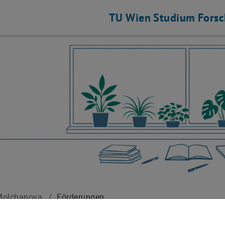
TU Wien
Studium
Fors
Molchanova
/
Förderungen