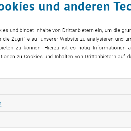
ookies und anderen Te
derungen
e wettbewerbsorientierte Fördermittel, Stipendien und Ev
s und bindet Inhalte von Drittanbietern ein, um die gru
 die Zugriffe auf unserer Website zu analysieren und u
tleiter
bieten zu können. Hierzu ist es nötig Informationen an
ionen zu Cookies und Inhalten von Drittanbietern auf d
e-Richter-Förderung, Projekt
“Global and Local Behavior 
örderung (Maria Skłodowska-Curie Actions COFUND),
“
rliche Cookies zulassen
ions”
(Mentor:
Ulisse Stefanelli
), 2021–2024.
-Meitner-Förderung, Projekt
“Mappings of finite distorti
Statistik Cookies zulassen
n
2019–2021.
rketing Cookies zulassen