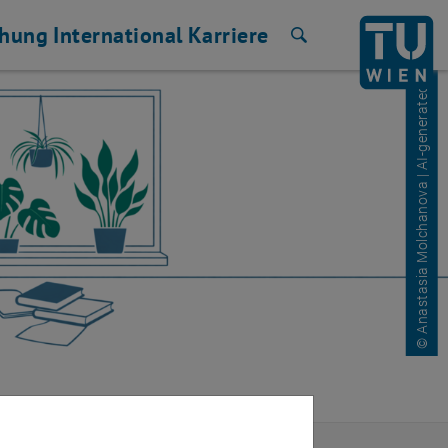
© Anastasia Molchanova | AI-generated with ChatGPT, 10.04.2026, 12:43:22
chung
International
Karriere
Suche