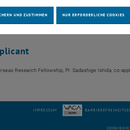
isator wissenschaftlicher Even
CHERN UND ZUSTIMMEN
NUR ERFORDERLICHE COOKIES
in Schrödinger Institute) Workshop
“Between Regularity a
als Science”
, Organisatoren: Stefano Almi and Anastasia
plicant
rseas Research Fellowship, PI: Sadashige Ishida, co-app
IMPRESSUM
BARRIEREFREIHEITS
COOKIEEIN