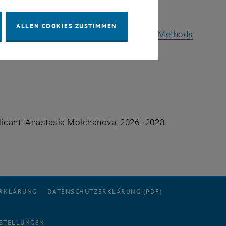
ts
ALLEN COOKIES ZUSTIMMEN
nd Defects: Variational and Geometrical Methods
 Molchanova, 20.–24. Februar 2023.
licant: Anastasia Molchanova, 2026–2028.
ERKLÄRUNG
DATENSCHUTZERKLÄRUNG (PDF)
STELLUNGEN