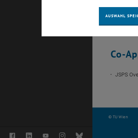
Organ
AUSWAHL SPEI
ESI (Erw
in Materi
Co-Ap
JSPS Ove
© TU Wien
#
Facebook
LinkedIn
YouTube
Instagram
Bluesky
134722