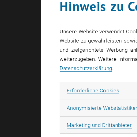
Hinweis zu C
För
Ausgewählt
Unsere Website verwendet Cookie
Website zu gewährleisten sowie
Projek
und zielgerichtete Werbung an
weiterzugeben. Weitere Informat
Datenschutzerklärung
.
FWF-Elis
REWIRE-F
Erforde
Erforderliche Cookies
Deformat
FWF-Lise
Anonymisierte Webstatistike
Davoli
), 
Ma
Marketing und Drittanbieter