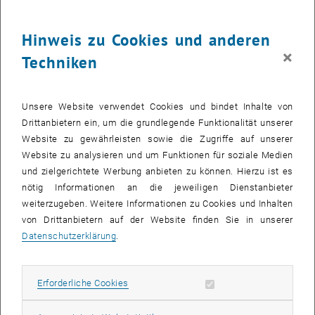
chirurgischer Eingriffe routinemäßig verfügbar.
Unser Ziel ist es, ein etabliertes fMRT-basiertes FC-Modell in einen
Hinweis zu Cookies und anderen
EEG-basierten Rahmen zu übertragen und dabei die zugrunde
×
Techniken
liegende dynamische Struktur zu bewahren. Hierfür identifizieren wir
EEG-basierte funktionelle Cluster, was zu einem
niedrigdimensionalen stochastischen Differentialgleichungsmodell
Unsere Website verwendet Cookies und bindet Inhalte von
führt. Auf der Grundlage dieser Reduktion leiten wir ein Hopf-Whole-
Drittanbietern ein, um die grundlegende Funktionalität unserer
Brain Model her und untersuchen dessen dynamische
Website zu gewährleisten sowie die Zugriffe auf unserer
Eigenschaften. Insbesondere analysieren wir Bifurkationsstrukturen
Website zu analysieren und um Funktionen für soziale Medien
und Übergänge zwischen dynamischen Regimen, die mit
und zielgerichtete Werbung anbieten zu können. Hierzu ist es
veränderten Bewusstseinszuständen assoziiert sind.
nötig Informationen an die jeweiligen Dienstanbieter
weiterzugeben. Weitere Informationen zu Cookies und Inhalten
EEG - Analyse
von Drittanbietern auf der Website finden Sie in unserer
Die Informationsverarbeitung im menschlichen Gehirn ist ein
Datenschutzerklärung
.
komplexer Prozess und dementsprechend werden unsere
Gehirnzellen beim Denken unterschiedlich aktiv. Mithilfe des EEGs
kann diese elektrische Aktivität des Gehirns gemessen, analysiert
Erforderliche Cookies zulassen
Erforderliche Cookies
und grafisch dargestellt werden. Im klinischen Bereich ist die
Analyse des EEGs beispielsweise während einer Operation oder im