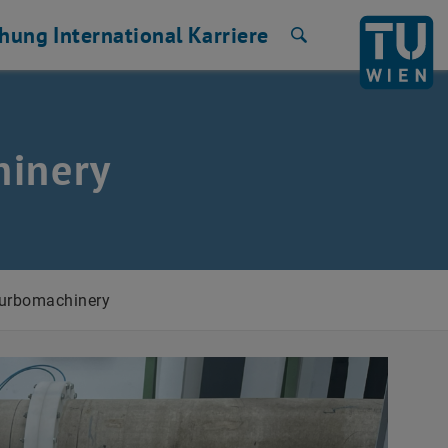
chung
International
Karriere
Suche
hinery
Turbomachinery