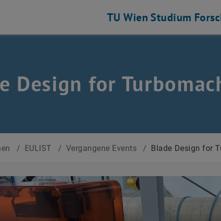
TU Wien
Studium
Fors
e Design for Turbomac
nen
/
EULIST
/
Vergangene Events
/
Blade Design for 