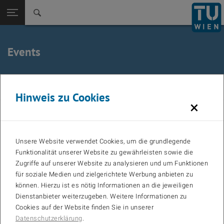
Zurück zur
Seitennavigation öffnen
Events
October 2025
Vorheriger Monat
Näc
Hinweis zu Cookies
×
MO
TU
WE
TH
FR
SA
SO
Calendar
01
02
03
04
05
Unsere Website verwendet Cookies, um die grundlegende
06
07
08
09
10
11
12
Funktionalität unserer Website zu gewährleisten sowie die
Zugriffe auf unserer Website zu analysieren und um Funktionen
13
14
15
16
17
18
19
für soziale Medien und zielgerichtete Werbung anbieten zu
20
21
22
23
24
25
26
können. Hierzu ist es nötig Informationen an die jeweiligen
Dienstanbieter weiterzugeben. Weitere Informationen zu
27
28
29
30
31
Cookies auf der Website finden Sie in unserer
Datenschutzerklärung
.