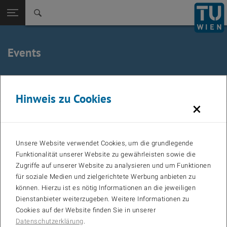
Zurück zur
Seitennavigation öffnen
Events
July 2025
Vorheriger Monat
Näc
Hinweis zu Cookies
×
MO
TU
WE
TH
FR
SA
SO
Calendar
01
02
03
04
05
06
Unsere Website verwendet Cookies, um die grundlegende
07
08
09
10
11
12
13
Funktionalität unserer Website zu gewährleisten sowie die
Zugriffe auf unserer Website zu analysieren und um Funktionen
14
15
16
17
18
19
20
für soziale Medien und zielgerichtete Werbung anbieten zu
21
22
23
24
25
26
27
können. Hierzu ist es nötig Informationen an die jeweiligen
Dienstanbieter weiterzugeben. Weitere Informationen zu
28
29
30
31
Cookies auf der Website finden Sie in unserer
Datenschutzerklärung
.