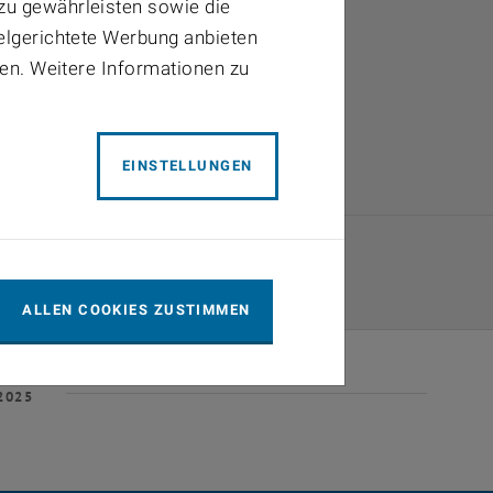
4
05
06
zu gewährleisten sowie die
ielgerichtete Werbung anbieten
1
12
13
ben. Weitere Informationen zu
8
19
20
5
26
27
EINSTELLUNGEN
ALLEN COOKIES ZUSTIMMEN
2025