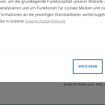
01
02
03
0
es, um die grundlegende Funktionalität unserer Website 
 analysieren und um Funktionen für soziale Medien und z
07
08
09
10
1
Informationen an die jeweiligen Dienstanbieter weiterzuge
14
15
16
17
1
Sie in unserer
Datenschutzerklärung
.
21
22
23
24
2
28
29
30
31
SPEICHERN
EVENTS FROM JULY 3RD, 