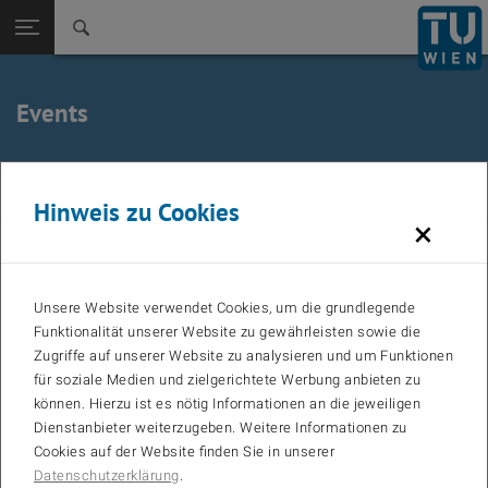
Zurück zur
Seitennavigation öffnen
Events
June 2025
Vorheriger Monat
Näc
Hinweis zu Cookies
×
MO
TU
WE
TH
FR
SA
SO
Calendar
01
Unsere Website verwendet Cookies, um die grundlegende
02
03
04
05
06
07
08
Funktionalität unserer Website zu gewährleisten sowie die
Zugriffe auf unserer Website zu analysieren und um Funktionen
09
10
11
12
13
14
15
für soziale Medien und zielgerichtete Werbung anbieten zu
16
17
18
19
20
21
22
können. Hierzu ist es nötig Informationen an die jeweiligen
Dienstanbieter weiterzugeben. Weitere Informationen zu
23
24
25
26
27
28
29
Cookies auf der Website finden Sie in unserer
30
Datenschutzerklärung
.