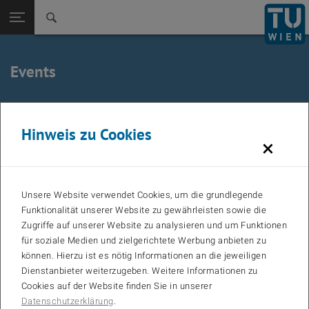
Zurück zur
Seitennavigation öffnen
Events
June 2025
Vorheriger Monat
Näc
Hinweis zu Cookies
×
MO
TU
WE
TH
FR
SA
SO
Calendar
01
Unsere Website verwendet Cookies, um die grundlegende
02
03
04
05
06
07
08
Funktionalität unserer Website zu gewährleisten sowie die
Zugriffe auf unserer Website zu analysieren und um Funktionen
09
10
11
12
13
14
15
für soziale Medien und zielgerichtete Werbung anbieten zu
16
17
18
19
20
21
22
können. Hierzu ist es nötig Informationen an die jeweiligen
Dienstanbieter weiterzugeben. Weitere Informationen zu
23
24
25
26
27
28
29
Cookies auf der Website finden Sie in unserer
30
Datenschutzerklärung
.