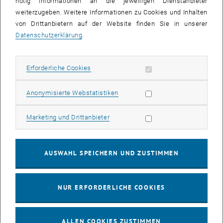
nötig Informationen an die jeweiligen Dienstanbieter
weiterzugeben. Weitere Informationen zu Cookies und Inhalten
© Ada Robinson
von Drittanbietern auf der Website finden Sie in unserer
23. Juni 2026
Datenschutzerklärung
.
LCA-Talk 2026: TU Wien als Knotenpunkt für
Ökobilanzierung über Fachgrenzen hinweg
Erforderliche Cookies zulassen
Erforderliche Cookies
Ob Abwasser, Textilien, Bauteile, Produkte oder der
Universitätsbetrieb selbst: Die Ökobilanzierung (Life Cycle
Statistik Cookies zulassen
Assessment, LCA) ist zur gemeinsamen…
Anonymisierte Webstatistiken
Marketing Cookies zulassen
Marketing und Drittanbieter
AUSWAHL SPEICHERN UND ZUSTIMMEN
NUR ERFORDERLICHE COOKIES
ALLEN COOKIES ZUSTIMMEN