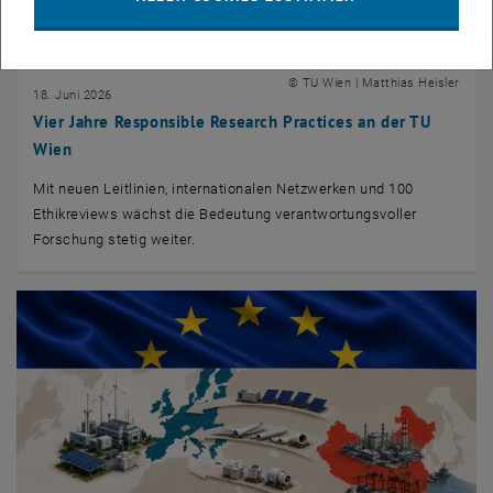
© TU Wien | Matthias Heisler
18. Juni 2026
Vier Jahre Responsible Research Practices an der TU
Wien
Mit neuen Leitlinien, internationalen Netzwerken und 100
Ethikreviews wächst die Bedeutung verantwortungsvoller
Forschung stetig weiter.