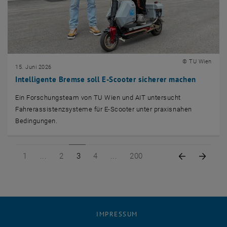
© TU Wien
15. Juni 2026
Intelligente Bremse soll E-Scooter sicherer machen
Ein Forschungsteam von TU Wien und AIT untersucht
Fahrerassistenzsysteme für E-Scooter unter praxisnahen
Bedingungen.
Seite 1 von 200
Seite 2 von 200
Seite 3 von 200
Seite 4 von 200
Seite 200 von 200
Vorige Seit
Nächs
1
2
3
4
200
IMPRESSUM