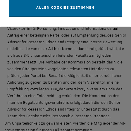
Interne Begutachtung/Untersuchung.
Eine interne Bewertung oder
ALLEN COOKIES ZUSTIMMEN
Untersuchung kann erforderlich sein, wenn andere Versuche, das
Problem zu lösen oder eine Einigung zu erzielen, gescheitert sind
und/oder abgelehnt wurden. In diesem Fall kann die_der
Vizerektor_in für Forschung, Innovation und Internationales
auf
Antrag
einer beteiligten Partei oder auf Empfehlung der_des Senior
Advisor for Research Ethics and Integrity eine interne Bewertung
einleiten, die von einer
Ad-hoc-Kommission
durchgeführt wird, die
sich aus 3-5 unparteiischen leitenden Fakultätsmitgliedern
zusammensetzt. Die Aufgabe der Kommission besteht darin, die
von den Streitparteien vorgelegten relevanten Unterlagen zu
prüfen, jeder Partei bei Bedarf die Möglichkeit einer persönlichen
Anhörung zu geben, zu beraten und der_dem Vizerektor_in eine
Empfehlung vorzulegen. Die_der Vizerektor_in kann am Ende des
Verfahrens eine Entscheidung verkünden. Die Koordination des
internen Begutachtungsverfahrens erfolgt durch die_den Senior
Advisor for Research Ethics and Integrity, unterstützt durch das
Team des Fachbereichs Responsible Research Practices.
Um Unparteilichkeit zu gewährleisten, werden die Mitglieder der Ad-
hoc-Kommission für jeden Fall separat nominiert.