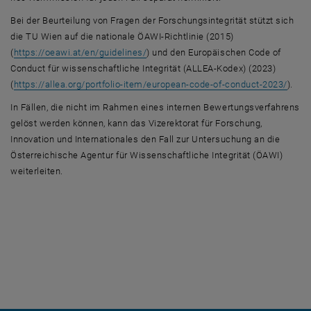
Bei der Beurteilung von Fragen der Forschungsintegrität stützt sich
die TU Wien auf die nationale ÖAWI-Richtlinie (2015)
, öffnet eine externe URL in einem neu
(
https://oeawi.at/en/guidelines/
) und den Europäischen Code of
Conduct für wissenschaftliche Integrität (ALLEA-Kodex) (2023)
, öff
(
https://allea.org/portfolio-item/european-code-of-conduct-2023/
).
In Fällen, die nicht im Rahmen eines internen Bewertungsverfahrens
gelöst werden können, kann das Vizerektorat für Forschung,
Innovation und Internationales den Fall zur Untersuchung an die
Österreichische Agentur für Wissenschaftliche Integrität (ÖAWI)
weiterleiten.