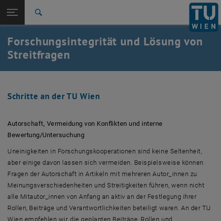
Studium
Seitennavigation öffnen
EN
TU Login
Forschung
Suche
International
Forschungsintegrität und Lösung von
Quicklinks
Quicklinks-Menü umschalten
Karriere
Streitfragen
Zur 1. Menü Ebene
Forschung
Zurück zur letzten Ebene:
Responsible Research Practices
Zurück: Subseiten von Responsible Research Practices auflisten
Schritte an der TU Wien
Forschungsintegrität und Lösung von Streitfragen -
Schritte an der TU Wien
Autorschaft, Vermeidung von Konflikten und interne
Bewertung/Untersuchung
Uneinigkeiten in Forschungskooperationen sind keine Seltenheit,
aber einige davon lassen sich vermeiden. Beispielsweise können
Fragen der Autorschaft in Artikeln mit mehreren Autor_innen zu
Meinungsverschiedenheiten und Streitigkeiten führen, wenn nicht
alle Mitautor_innen von Anfang an aktiv an der Festlegung ihrer
Rollen, Beiträge und Verantwortlichkeiten beteiligt waren. An der TU
Wien empfehlen wir, die geplanten Beiträge, Rollen und