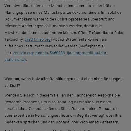
Verantwortlichkeiten aller Mitautor_innen bereits in der frühen
Planungsphase eines Manuskripts zu dokumentieren. Ein solches
Dokument kann während des Schreibprozesses überprüft und
relevante Änderungen dokumentiert werden, damit alle
Mitwirkenden erneut zustimmen können. CRediT (Contributor Roles
, öffnet eine externe URL in einem neuen Fen
Taxonomy;
credit.niso.org
) Author Statements können als
hilfreiches Instrument verwendet werden (verfügbar z. B.
, öffnet eine externe URL in einem n
hier:
zenodo.org/records/5668289
;
ijast.org/credit-author-
, öffnet eine externe URL in einem neuen Fenster
statement/)
.
Was tun, wenn trotz aller Bemühungen nicht alles ohne Reibungen
verläuft?
Wenden Sie sich in diesem Fall an den Fachbereich Responsible
Research Practices, um eine Beratung zu erhalten. In einem
persönlichen Gespräch können Sie in Ruhe mit einer Person, die
über Expertise in Forschungsethik und -integrität verfügt, über Ihre
Bedenken sprechen und den Kontext Ihrer Problematik erläutern.