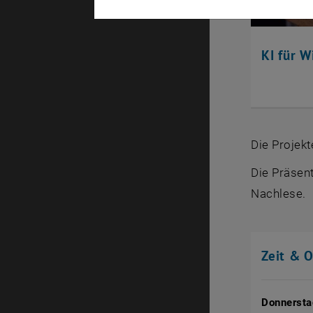
KI für 
Die Projek
Die Präsen
Nachlese.
Zeit & O
Donnersta