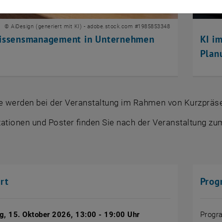
© AiDesign (generiert mit KI) - adobe.stock.com #1985853348
Wissensmanagement in Unternehmen
KI i
Plan
te werden bei der Veranstaltung im Rahmen von Kurzprä
tationen und
Poster
finden Sie nach der Veranstaltung z
rt
Prog
g, 15. Oktober 2026, 13:00 - 19:00 Uhr
Progr