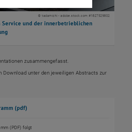
© tadamichi - adobe.stock.com #1827529802
m Service und der innerbetrieblichen
ung
sentationen zusammengefasst.
um
Downloa
d unter den jeweiligen
Abstracts
zur
ramm (pdf)
amm (PDF) folgt