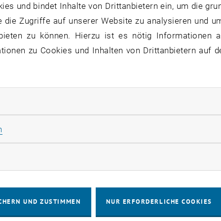
s und bindet Inhalte von Drittanbietern ein, um die gru
, öffnet eine externe URL in einem neuen Fenster
lden
.
 die Zugriffe auf unserer Website zu analysieren und u
bieten zu können. Hierzu ist es nötig Informationen an
Hintergrund von Daten, Wissen & KI werde
ionen zu Cookies und Inhalten von Drittanbietern auf d
se aus Forschungsprojekten zu folgenden T
rliche Cookies zulassen
Statistik Cookies zulassen
n
rketing Cookies zulassen
CHERN UND ZUSTIMMEN
NUR ERFORDERLICHE COOKIES