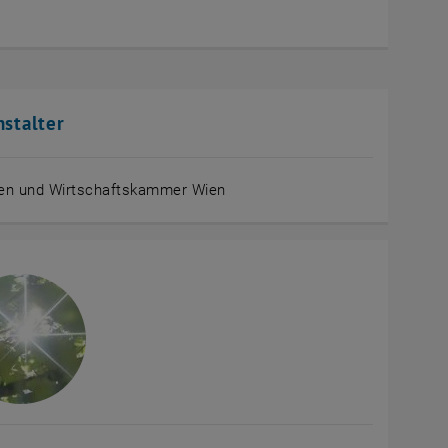
nstalter
er
en und Wirtschaftskammer Wien