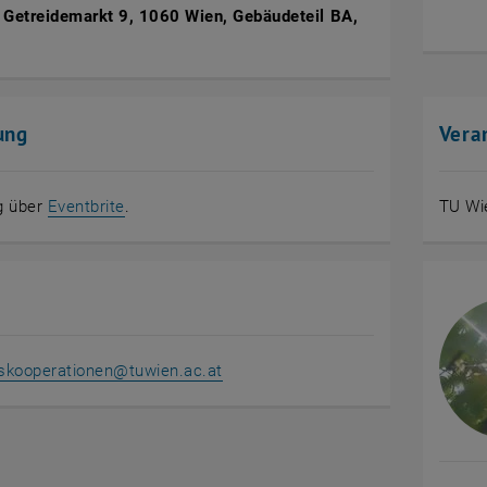
 Getreidemarkt 9, 1060 Wien, Gebäudeteil BA,
ung
Vera
, öffnet eine externe URL in einem neuen Fenst
g über
Eventbrite
.
TU Wi
tskooperationen
@
tuwien.ac.at