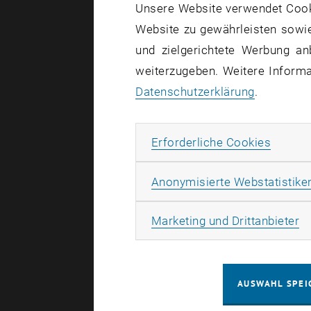
Unsere Website verwendet Cookie
Jetzt anme
Website zu gewährleisten sowie
und zielgerichtete Werbung an
Vor dem 
weiterzugeben. Weitere Informat
Datenschutzerklärung
.
Ergebnis
Erforde
Erforderliche Cookies
Anonymisierte Webstatistike
Ma
Marketing und Drittanbieter
AUSWAHL SPEI