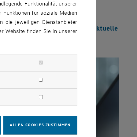
ndlegende Funktionalität unserer
m Funktionen für soziale Medien
 die jeweiligen Dienstanbieter
n beim Blickpunkt Forschung aktuelle
er Website finden Sie in unserer
hemen präsentiert:
ALLEN COOKIES ZUSTIMMEN