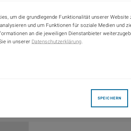
01
04
05
06
07
08
es, um die grundlegende Funktionalität unserer Website 
11
12
13
14
15
 analysieren und um Funktionen für soziale Medien und z
18
19
20
21
22
Informationen an die jeweiligen Dienstanbieter weiterzuge
Sie in unserer
Datenschutzerklärung
.
25
26
27
28
29
SPEICHERN
EVENTS FROM MAY 7TH, 