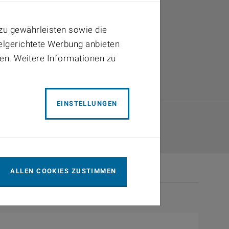
02
03
09
10
zu gewährleisten sowie die
16
17
ielgerichtete Werbung anbieten
23
24
ben. Weitere Informationen zu
30
31
EINSTELLUNGEN
ALLEN COOKIES ZUSTIMMEN
2026