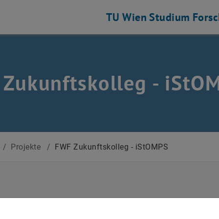
TU Wien
Studium
Fors
Zukunftskolleg - iStO
/
Projekte
/
FWF Zukunftskolleg - iStOMPS
ted strong optical magnetic pu