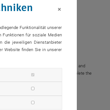
chniken
×
ed on magnetic dipole-magnetic field
ndlegende Funktionalität unserer
actions.
m Funktionen für soziale Medien
 die jeweiligen Dienstanbieter
er Website finden Sie in unserer
akova), Hongtao Hu – both at TU Wien – and
idates of the different subprojects complete the