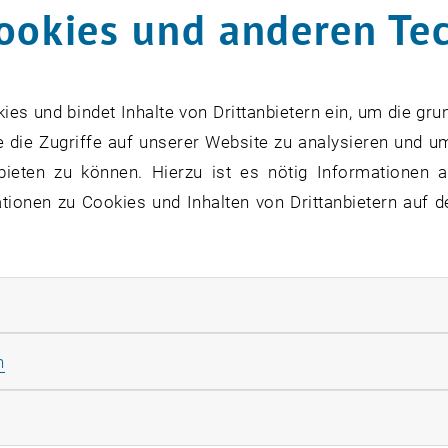
ookies und anderen Te
mission statement
nts to establish a new form of optical spectroscopy bas
s und bindet Inhalte von Drittanbietern ein, um die gru
s, while suppressing the electric dipole-electric field inter
 die Zugriffe auf unserer Website zu analysieren und u
bieten zu können. Hierzu ist es nötig Informationen an
ium
ionen zu Cookies und Inhalten von Drittanbietern auf d
represented by three PIs:
 Bellissimo (since 01/2023 successor of Valentina Shum
ai, who is the coordinator (at Uni Vienna). The PhD cand
rliche Cookies zulassen
.
Statistik Cookies zulassen
n
ffnet eine externe URL in einem neuen Fenster
rketing Cookies zulassen