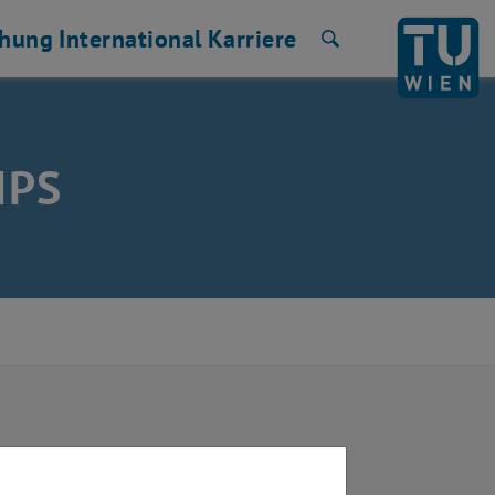
chung
International
Karriere
Suche
MPS
lse spectroscopy