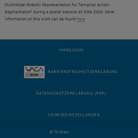
MultiModal Robotic Representation for Temporal Action
Segmentation” during a poster session at ICRA 2026. More
, öffnet eine externe URL i
information on this work can be found
here
.
IMPRESSUM
BARRIEREFREIHEITSERKLÄRUNG
DATENSCHUTZERKLÄRUNG (PDF)
COOKIEEINSTELLUNGEN
Facebook
LinkedIn
YouTube
Instagram
Bluesky
© TU Wien
# 137609