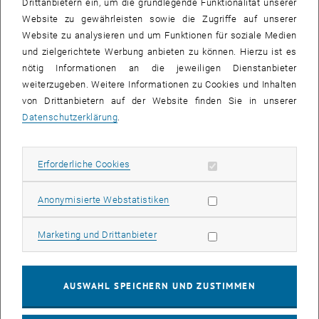
Drittanbietern ein, um die grundlegende Funktionalität unserer
Website zu gewährleisten sowie die Zugriffe auf unserer
Website zu analysieren und um Funktionen für soziale Medien
und zielgerichtete Werbung anbieten zu können. Hierzu ist es
nötig Informationen an die jeweiligen Dienstanbieter
weiterzugeben. Weitere Informationen zu Cookies und Inhalten
von Drittanbietern auf der Website finden Sie in unserer
Datenschutzerklärung
.
Erforderliche Cookies zulassen
Erforderliche Cookies
Statistik Cookies zulassen
Anonymisierte Webstatistiken
Marketing Cookies zulassen
Marketing und Drittanbieter
© Yashuai Yan
Yashuai Yan's poster at ICRA 2026
Our lab member Yashuai Yan presented his work “Efficiently
AUSWAHL SPEICHERN UND ZUSTIMMEN
Learning Robust Torque-based Locomotion Through Reinforcement
with Model-Based Supervision” during a poster session at ICRA