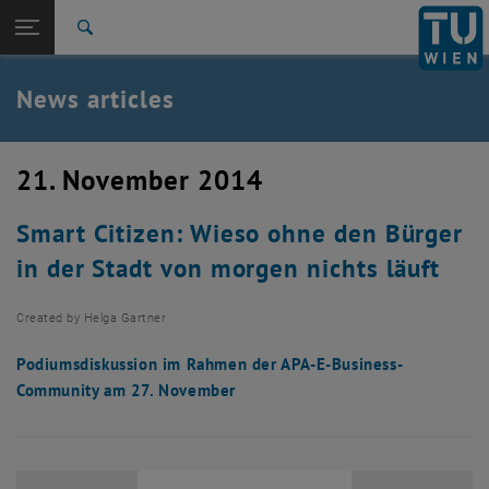
Studies
Open page navigation
DE
TU Login
Research
Search
International
Quicklinks
News articles
Toggle quicklinks menu
Career
Top menu level
TU Wien
21. November 2014
Back to:
News
Back: list subpages of parent page News
Smart Citizen: Wieso ohne den Bürger
News articles
in der Stadt von morgen nichts läuft
Created by
Helga Gartner
Podiumsdiskussion im Rahmen der APA-E-Business-
Community am 27. November