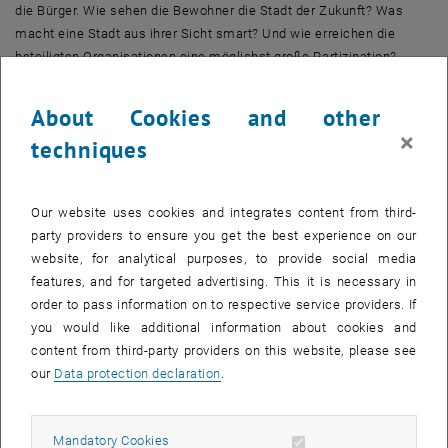
die Bürger. Wie sehen die Bewohner die Stadt der Zukunft? Was
macht eine Stadt aus ihrer Sicht smart? Und wie erreichen die
beteiligten Organisationen eine möglichst große Partizipation?
Darüber diskutieren Experten am 27. November im Rahmen der
About Cookies and other
APA-E-Business-Community in Wien, u.a. Michael Schramm (IBM),
×
techniques
Christian Adelsberger (evolaris), Roman Ganhör (TU Wien), Christian
Knull (Dimension Data) und Alexander Szlezak (Gentics).
Smart Citizen: Wieso ohne den Bürger in der Stadt von morgen
Our website uses cookies and integrates content from third-
nichts läuft
party providers to ensure you get the best experience on our
Veranstaltung der APA E-Business Community mit TU-Teilnahme
website, for analytical purposes, to provide social media
Do, 27. November 2014
features, and for targeted advertising. This it is necessary in
19:30 –21:00 Uhr
order to pass information on to respective service providers. If
Haus der Musik, Vortragssaal
you would like additional information about cookies and
1010 Wien, Seilerstätte 30, Dachgeschoß
content from third-party providers on this website, please see
our
Data protection declaration
.
Roman Ganhör arbeitet am Institut für Gestaltungs- und
Wirkungsforschung und erforscht die Wechselwirkungen an der
Schnittstelle zwischen Mensch und Maschine. In der
Allow mandatory cookies
Mandatory Cookies
Podiumsdiskussion vertritt er die Sichtweise und Standpunkte der