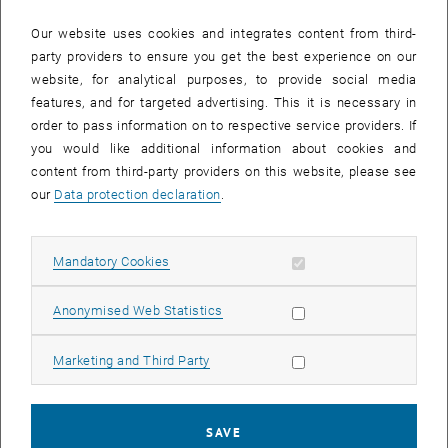
Institut für Mikroelektronik, a.o. Univ.-Prof. Dipl.-Ing. Dr. Tibor
Grasser: "Innovative Softwarewerkzeuge zur Analyse und
Our website uses cookies and integrates content from third-
Optimierung mikroelektronischer Bauelemente"
party providers to ensure you get the best experience on our
website, for analytical purposes, to provide social media
Institut für Wekstoffwissenschaft und Wekstofftechnologie, o. Univ.-
features, and for targeted advertising. This it is necessary in
Prof. Dipl.-Ing. Dr. H.Peter Degischer: "Substitution eines
order to pass information on to respective service providers. If
Eisenbasis-Stators duch einen pulvermetallurgisch, aus Aluminium
you would like additional information about cookies and
hergestellten Nockenwellenverstellers für Verbrennungsmotoren
content from third-party providers on this website, please see
(Eckpal-Stator)"
our
Data protection declaration
.
Es gab insgesamt 24 bewertete Projekte, von denen 10 prämiert
wurden.
Allow mandatory cookies
Mandatory Cookies
Die Jury
Allow statistic cookies
Anonymised Web Statistics
Komm.-Rat Herbert Schimetschek, Präsident der OeNB
(Juryvorsitzender)
Allow marketing cookies
Marketing and Third Party
Prof. Dipl.-Ing. Dr. Helmut List, Geschäftsführender Gesellschafter
der List Capital & Consulting GmbH
SAVE
GD Dkfm. Dr. Claus J. Raidl, Vorstandsvorsitzender der Böhler-