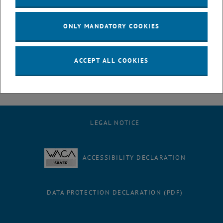
Uddeholm AG
Dkfm. Dr. Georg Wailand, Herausgeber der Zeitschrift "Gewinn"
ONLY MANDATORY COOKIES
Univ.-Prof. Dr. Georg Winckler, Vorsitzender der europäischen
Rektorenkonferenz
Link:
www.bcprivatstiftung.at
ACCEPT ALL COOKIES
LEGAL NOTICE
ACCESSIBILITY DECLARATION
DATA PROTECTION DECLARATION (PDF)