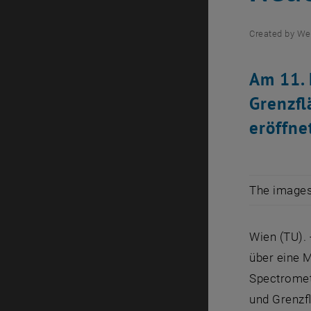
Created by
We
Am 11. 
Grenzfl
eröffne
The images 
Wien (TU).
über eine 
Spectrometr
und Grenzfl