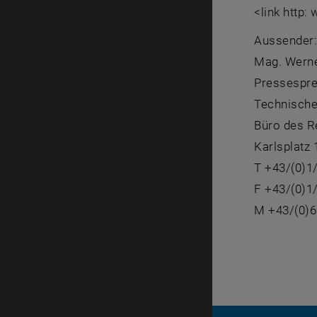
<link http:
Aussender
Mag. Wern
Pressespre
Technische
Büro des R
Karlsplatz
T +43/(0)1
F +43/(0)1
M +43/(0)