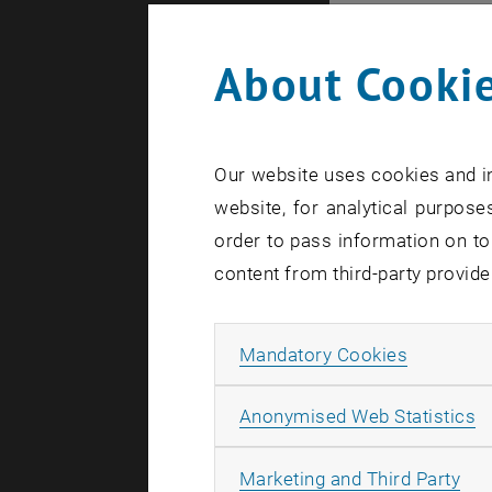
Technologi
geförderte
About Cookie
geplante La
AT&S getrag
Laborleiter
Our website uses cookies and in
österreichi
website, for analytical purposes
beschossen
order to pass information on to
und damit 
content from third-party provide
Highlight d
interdiszip
Allow ma
Mandatory Cookies
Massenspek
dessen bre
A
Anonymised Web Statistics
der Medizin
JournalistI
All
Marketing and Third Party