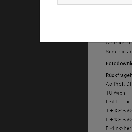
gebeten.
CD-Labore
Freitag, 11
Technische
Getreidemar
Seminarra
Fotodownl
Rückfrageh
Ao.Prof. DI
TU Wien
Institut f
T +43-1-58
F +43-1-58
E <link>her