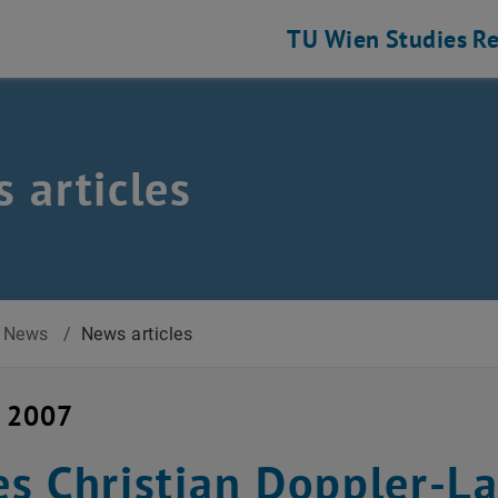
TU Wien
Studies
Re
 articles
News
/
News articles
y 2007
s Christian Doppler-L