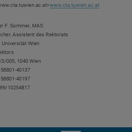
 www.cta.tuwien.ac.at>
www.cta.tuwien.ac.at
:
er F. Sommer, MAS
cher, Assistent des Rektorats
 Universität Wien
ektors
 13/005, 1040 Wien
/58801-40137
/58801-40197
699/10254817