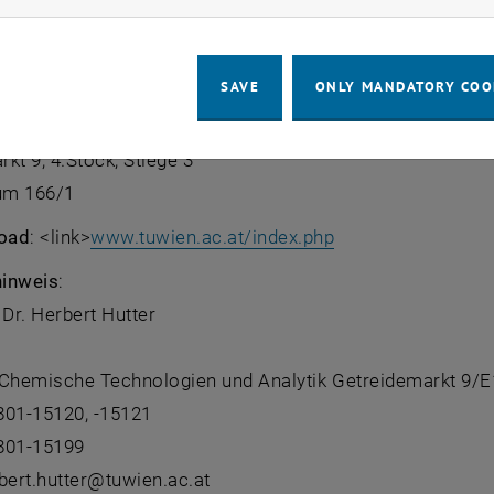
röffnung
:
SAVE
ONLY MANDATORY COO
. Mai 2007, 14:30
 Universität Wien
kt 9, 4.Stock, Stiege 3
um 166/1
oad
: <link>
www.tuwien.ac.at/index.php
inweis
:
 Dr. Herbert Hutter
ür Chemische Technologien und Analytik Getreidemarkt 9/
801-15120, -15121
801-15199
bert.hutter@tuwien.ac.at