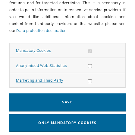
The images for this item are only visible after login.
features, and for targeted advertising. This it is necessary in
order to pass information on to respective service providers. If
you would like additional information about cookies and
Zeit
: Mittwoch, 9. Mai 2007, 16:00 Uhr
content from third-party providers on this website, please see
Ort
: TU Freihaus, Hörsaal 1 (4., Wiedner Hauptstraße 8 - 10)
our
Data protection declaration
.
Es diskutieren
:
Matthias Nowak (FACHSCHAFTSLISTE)
Klaus Zednik (VSStÖ)
Allow mandatory cookies
Mandatory Cookies
Daniel Scheikl (GRAS)
Samir Al-Mobayyed (AG)
Allow statistic cookies
Anonymised Web Statistics
Philipp Weingartshofer (LSF)
Patrick Jaritz (KSV-Lili)
Allow marketing cookies
Marketing and Third Party
Phillip Schrangl (RFS)
Alexander Wolf (SoS)
Astrid Magauer (TU*Basis)
SAVE
Im Anschluss an die Diskussion stehen die Kandidatinnen und
Kandidaten für Publikumsfragen zur Verfügung.
ONLY MANDATORY COOKIES