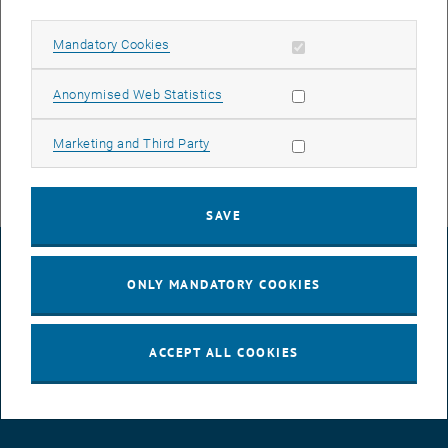
Nach Ablegung der letzten erforderlichen Prüfung, bei Master- bzw.
Diplomstudien auch nach positiver Beurteilung der Master- bzw.
Allow mandatory cookies
Mandatory Cookies
Diplomarbeit, ist beim zuständigen Dekanat ehestmöglich,
jedenfalls noch innerhalb der Nachfrist (Ende April/November d.J.)
Allow statistic cookies
Anonymised Web Statistics
unter Vorlage der Einzelzeugnisse die Ausstellung des Bachelor-,
Master- oder Diplomprüfungszeugnisses zu beantragen.
Allow marketing cookies
Marketing and Third Party
SAVE
LEGAL NOTICE
ONLY MANDATORY COOKIES
ACCESSIBILITY DECLARATION
ACCEPT ALL COOKIES
DATA PROTECTION DECLARATION (PDF)