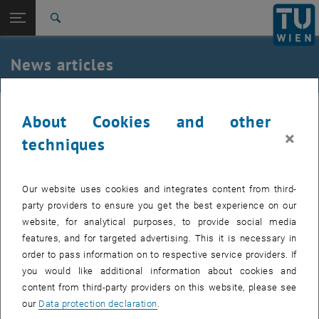
Studies
Open page navigation
DE
TU Login
Research
Search
International
Quicklinks
News articles
Toggle quicklinks menu
Career
Top menu level
TU Wien
30. October 2006
About Cookies and other
Back to:
News
Back: list subpages of parent page News
×
techniques
Aktuelle Regelung betreffend die
News articles
Datierung von Abschlussprüfungen
Our website uses cookies and integrates content from third-
party providers to ensure you get the best experience on our
Created by
Wolfgang Pousek
website, for analytical purposes, to provide social media
Wenn das Curriculum keine abschließende kommissionelle Prüfung
features, and for targeted advertising. This it is necessary in
vorsieht, sondern eine Bachelor-, Master- oder Diplomprüfung in
order to pass information on to respective service providers. If
Form von Lehrveranstaltungs- oder Fachprüfungen, ist das Datum
you would like additional information about cookies and
der Ablegung dieser Prüfung ab sofort mit dem Datum der
content from third-party providers on this website, please see
Einreichung der Zeugnisse am Dekanat definiert.
our
Data protection declaration
.