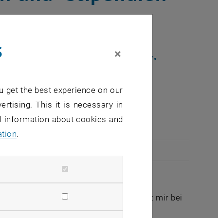
s
×
den am 7. November zur 14.
 ins Freihaus ein. Das
n TU-Studierende aller
u get the best experience on our
 postgraduate Studierende.
ertising. This it is necessary in
al information about cookies and
ation
.
 ich mir das überhaupt leisten? Wer hilft mir bei