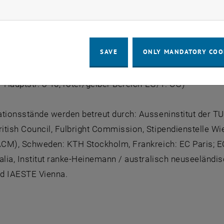
ow marketing cookies
uf diese und viele andere Fragen bekommen Interessiert
SAVE
ONLY MANDATORY COO
ovember 2006, 09:00 - 17:00 Uhr
aus der TU Wien
r Hauptstr. 8-10, roter/gelber Bereich EG/1. OG)
tionsstände werden betreut durch: Ausseninstitut der TU
itish Council, Fulbright Commission, Stipendienstelle W
(ACM), Schweden: KTH Stockholm, Frankreich: EC Paris; E
ralia, Institut ranke-Heinemann / australisch neuseelän
d IAESTE Vienna.