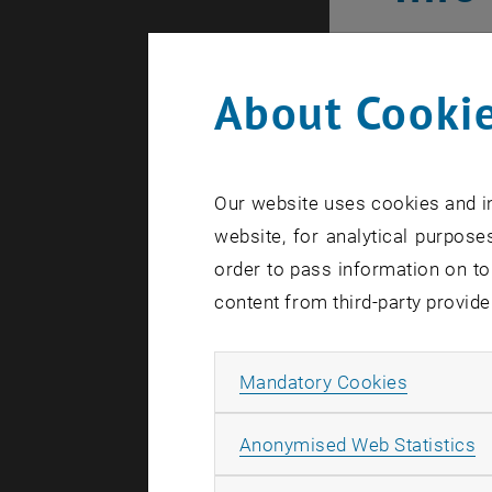
Created by
A. 
About Cookie
Das Auß
Ausland
Informa
Our website uses cookies and in
Studien
website, for analytical purposes
order to pass information on to
content from third-party provide
The images 
Allow ma
Mandatory Cookies
Im Ausland 
A
Anonymised Web Statistics
Wird mir da
der Planun