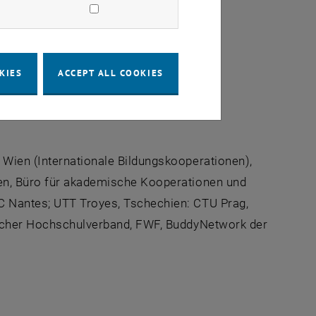
e bei der Messe:
KIES
ACCEPT ALL COOKIES
 Wien (Internationale Bildungskooperationen),
ien, Büro für akademische Kooperationen und
C Nantes; UTT Troyes, Tschechien: CTU Prag,
discher Hochschulverband, FWF, BuddyNetwork der