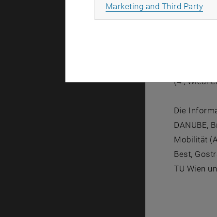
All
Marketing and Third Party
Anworten a
Zeit
: 07. N
Ort
: Freih
(4., Wiedne
Die Informa
DANUBE, Br
Mobilität 
Best, Gost
TU Wien un