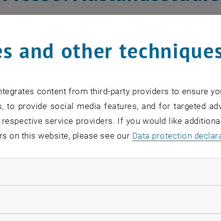
Albrecht-Plessl
s and other technique
eninstitut der TU Wien und DANUBE la
sstudien- und Auslandsstipendienmesse
tionsangebot der Messe richtet sich a
tegrates content from third-party providers to ensure yo
richtungen ab dem 3. Semester und an
, to provide social media features, and for targeted adv
 respective service providers. If you would like addition
rs on this website, please see our
Data protection declar
for this item are only visible after login.
ndatory cookies
studieren oder ein Praktikum absolvieren? Ja, aber wie?
llow statistic cookies
s auch angerechnet? Verliere ich nicht unnötig Zeit? Kann
g? Muss ich die Sprache können?