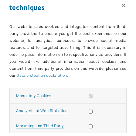
×
techniques
The images for this item are only visible after login.
Our website uses cookies and integrates content from third-
Für die beste Diplomarbeit wird der "Distinguished Young
party providers to ensure you get the best experience on our
Alumnus/Alumna"- Award der Fakultät vergeben. Darüber hinaus
website, for analytical purposes, to provide social media
wird auch das beste Poster der Ausstellung ausgezeichnet.
features, and for targeted advertising. This it is necessary in
order to pass information on to respective service providers. If
Zeit
: 8. November 2006, 15:00 Uhr
you would like additional information about cookies and
Ort
: Prechtlsaal der TU Wien, Karlsplatz 13, EG
content from third-party providers on this website, please see
our
Data protection declaration
.
Programm
15:00
Uhr Eröffnung der Posterausstellung unter Anwesenheit der
Allow mandatory cookies
Mandatory Cookies
AutorInnen und BetreuerInnen der ausgestellten Arbeiten.
Allow statistic cookies
Anonymised Web Statistics
16:00
Uhr Vorträge
Begrüßung und Einleitung: Rektor Peter Skalicky, Dekan Gerald
Allow marketing cookies
Marketing and Third Party
Steinhardt