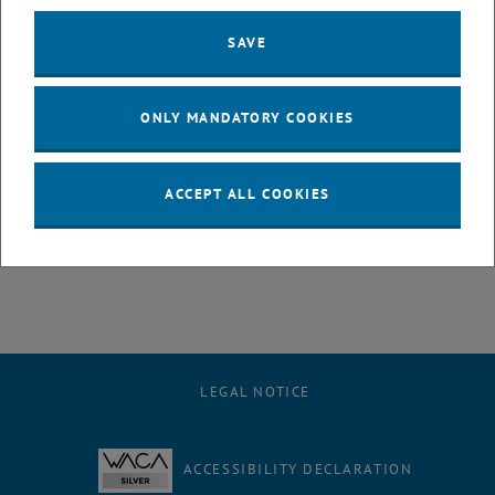
Vorträge zu den nominierten Diplomarbeiten
Gastvortrag: DI Tina Reisenbichler
SAVE
Manufactoring Industries, T-Systems Austria "Zukunftschancen
von Informatik-AbsolventInnen in Zeiten von Globalisierung und
Outsourcing."
ONLY MANDATORY COOKIES
18:00
Uhr Auszeichnung der besten Diplomarbeit und des besten
Posters mit anschließendem Büffet
ACCEPT ALL COOKIES
Link: <link http: inn.tuwien.ac.at postings_1_194.html tutextlinks>
inn.tuwien.ac.at/postings_1_194.html
LEGAL NOTICE
ACCESSIBILITY DECLARATION