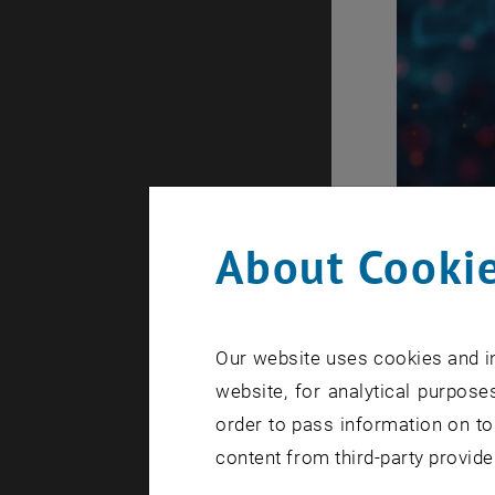
About Cookie
Our website uses cookies and in
website, for analytical purposes
order to pass information on to
content from third-party provide