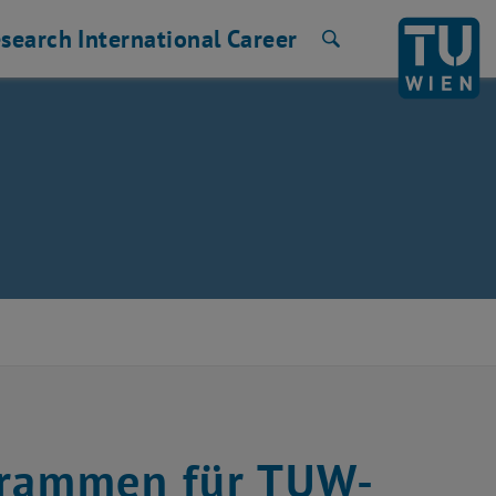
search
International
Career
Search
grammen für TUW-