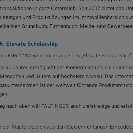
ransaktionen in ganz Österreich. Seit 2007 bietet das Un
eistungen und Produktlösungen im Immobilienbereich dur
nbanken Grundbuch, Firmenbuch, Melde- und Gewerbereg
R:
Elevate Scholarship
en à EUR 2.250 werden im Zuge des „
Elevate Scholarship
"
als 90 Jahren ermöglicht der Pioniergeist und die Leiden
Menschen und Gütern auf höchstem Niveau. Das internat
auunternehmen ist der weltweit führende Produzent und 
gen.
g nach oben will PALFINGER auch zielstrebige und erfolg
e der Masterstudien aus den Studienrichtungen
Embedded 