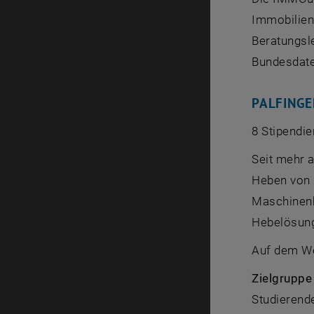
Immobilient
Beratungsl
Bundesdate
PALFINGE
8 Stipendi
Seit mehr 
Heben von 
Maschinenb
Hebelösun
Auf dem We
Zielgruppe
Studierend