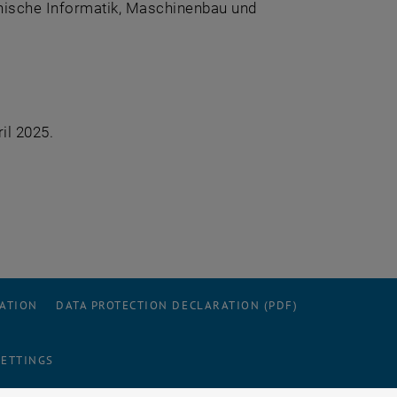
nische Informatik, Maschinenbau und
il 2025.
ew window
RATION
DATA PROTECTION DECLARATION (PDF)
SETTINGS