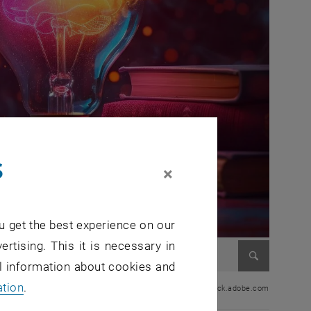
s
×
u get the best experience on our
ertising. This it is necessary in
al information about cookies and
Enlarge im
ation
.
© Tuong, stock.adobe.com