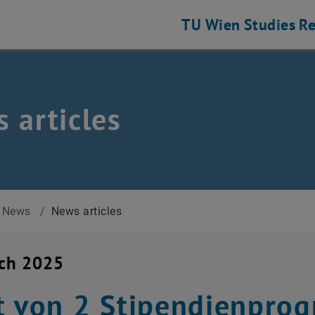
TU Wien
Studies
Re
 articles
News
/
News articles
rch 2025
t von 2 Stipendienpro