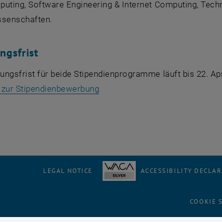
puting, Software Engineering & Internet Computing
, Tech
ssenschaften.
ngsfrist
ngsfrist für beide Stipendienprogramme läuft bis 22. Apr
, opens an external URL in a n
 zur Stipendienbewerbung
LEGAL NOTICE
ACCESSIBILITY DECLA
COOKIE 