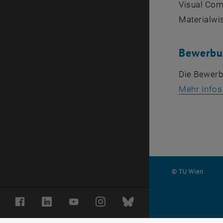
Visual Com
Materialwi
Bewerbu
Die Bewerbu
Mehr Infos
© TU Wien
#
Facebook
LinkedIn
YouTube
Instagram
Bluesky
1502