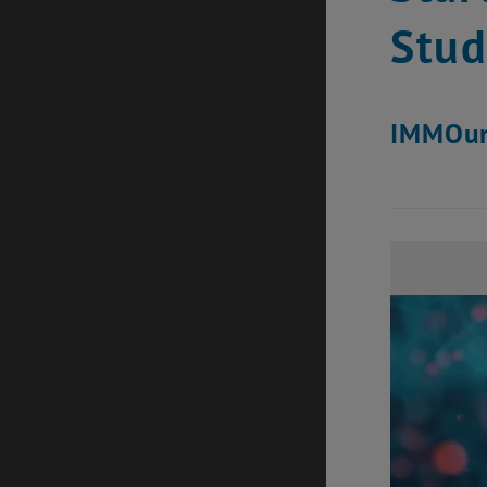
Stud
IMMOun