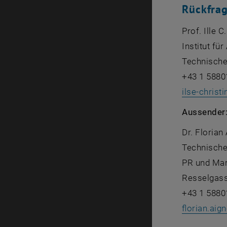
Rückfra
Prof. Ille 
Institut fü
Technische
+43 1 5880
ilse-christ
Aussender
Dr. Florian
Technische
PR und Mar
Resselgass
+43 1 5880
florian.aign