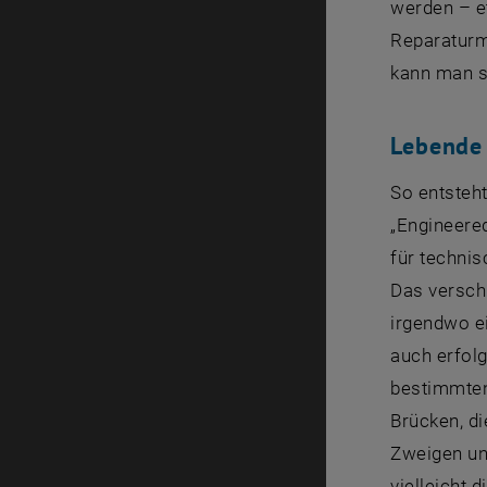
werden – et
Reparaturm
kann man si
Lebende 
So entsteht
„Engineered
für technis
Das verschl
irgendwo ei
auch erfol
bestimmten
Brücken, d
Zweigen un
vielleicht 