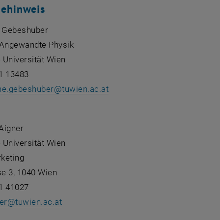
gehinweis
C. Gebeshuber
r Angewandte Physik
 Universität Wien
1 13483
ine.gebeshuber
@
tuwien.ac.at
:
 Aigner
 Universität Wien
keting
e 3, 1040 Wien
1 41027
er
@
tuwien.ac.at