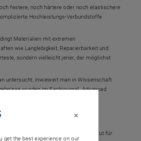
och festere, noch härtere oder noch elastischere
 Komplizierte Hochleistungs-Verbundstoffe
edingt Materialien mit extremen
ften wie Langlebigkeit, Reparierbarkeit und
este, sondern vielleicht jener, der möglichst
an untersucht, inwieweit man in Wissenschaft
rgebnisse wurden im Fachjournal „Advanced
s
×
gt Prof. Ille C. Gebeshuber, die am Institut für
u get the best experience on our