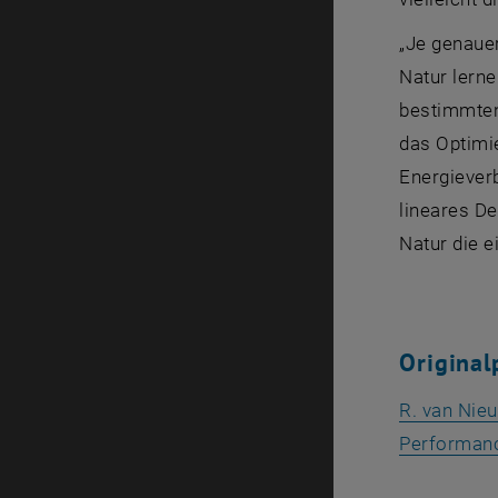
„Je genauer
Natur lerne
bestimmten 
das Optimi
Energieverb
lineares De
Natur die 
Original
R. van Nie
Performanc