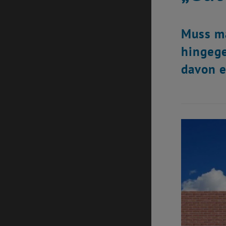
Muss ma
hingege
davon e