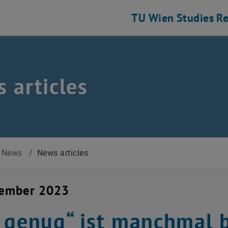
TU Wien
Studies
Re
 articles
News
/
News articles
cember 2023
 genug“ ist manchmal b