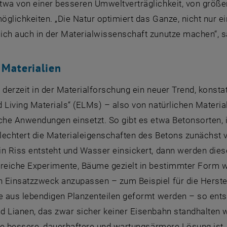
wa von einer besseren Umweltverträglichkeit, von größere
öglichkeiten. „Die Natur optimiert das Ganze, nicht nur 
ch auch in der Materialwissenschaft zunutze machen“, sa
Materialien
 derzeit in der Materialforschung ein neuer Trend, konsta
 Living Materials“ (ELMs) – also von natürlichen Material
che Anwendungen einsetzt. So gibt es etwa Betonsorten, i
echtert die Materialeigenschaften des Betons zunächst vi
n Riss entsteht und Wasser einsickert, dann werden diese 
greiche Experimente, Bäume gezielt in bestimmter Form w
 Einsatzzweck anzupassen – zum Beispiel für die Herstell
ie aus lebendigen Planzenteilen geformt werden – so ents
d Lianen, das zwar sicher keiner Eisenbahn standhalten 
die bessere, dauerhaftere und wartungsärmere Lösung ist.