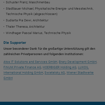
Schuster Franz, Maschinenbau
Stadlbauer Michael, Physikalische Energie- und Messtechnik,
Technische Physik (abgeschlossen)
Sudiarta Pia Dewi, Architektur
Thaler Theresa, Architektur
Windhager Pascal Marius, Technische Physik
Die
Supporter
Unser besonderer Dank für die großartige Unterstützung gilt den
zahlreichen Privatpersonen und folgenden Institutionen:
, opens an external URL in a ne
, ope
Atos IT Solutions and Services GmbH
,
Enery Development GmbH
,
, opens an external URL in a new window
, opens an external
FiNUM.Private Finance AG
,
HOERBIGER Holding AG
,
LUKOIL
, opens an external URL in a new window
, opens an external URL in
International Holding GmbH
,
Swietelsky AG
,
Wiener Stadtwerke
, opens an external URL in a new window
GmbH