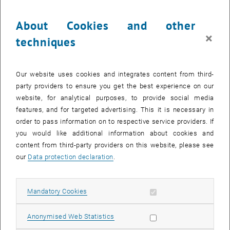
Folgende Bewerber_innen konnten sich erfolgreich bei der Auswahl
zum Digitalisierungsstipendium 2020 durchsetzen. Wir gratulieren
About Cookies and other
herzlich!
×
techniques
Auer Andreas,
Software Engineering & Internet Computing
Bauernfeind Florian,
Data Science
, Medizinische Informatik
Bejinariu Alexandru,
Software & Information Engineering
Our website uses cookies and integrates content from third-
Berger Markus,
Business Informatics, Data Science
party providers to ensure you get the best experience on our
website, for analytical purposes, to provide social media
Bittner Fabian, Wirtschaftsingenieurwesen – Maschinenbau
features, and for targeted advertising. This it is necessary in
Buchmayr David, Wirtschaftsingenieurwesen – Maschinenbau
order to pass information on to respective service providers. If
Daleyev Dalel, Bauingenieurwesen
you would like additional information about cookies and
Danzinger Philipp,
Logic and Computation
content from third-party providers on this website, please see
Dillner Bernhard, Architektur
our
Data protection declaration
.
Eberhart Manuel, Maschinenbau
Elshazly Mohamed, Technische Chemie
Allow mandatory cookies
Mandatory Cookies
Fromherz Thomas, Technische Informatik
Glamocak Sasa,
Embedded Systems
Allow statistic cookies
Anonymised Web Statistics
Goritschnig Marcus,
Software & Information Engineering