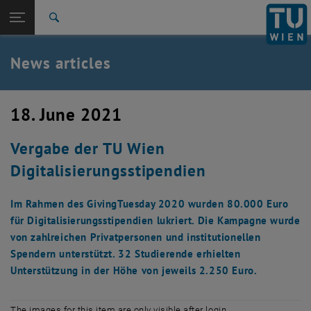
Studies
Open page navigation
DE
TU Login
Research
Search
International
Quicklinks
News articles
Toggle quicklinks menu
Career
Top menu level
TU Wien
18. June 2021
Back to:
News
Back: list subpages of parent page News
Vergabe der TU Wien
News articles
Digitalisierungsstipendien
Im Rahmen des GivingTuesday 2020 wurden 80.000 Euro
für Digitalisierungsstipendien lukriert. Die Kampagne wurde
von zahlreichen Privatpersonen und institutionellen
Spendern unterstützt. 32 Studierende erhielten
Unterstützung in der Höhe von jeweils 2.250 Euro.
The images for this item are only visible after login.