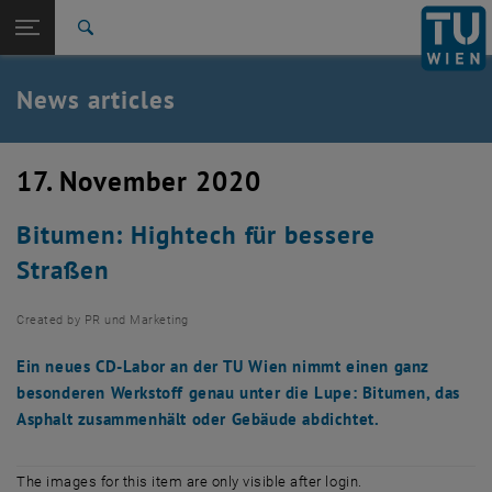
Studies
Open page navigation
DE
TU Login
Research
Search
International
Quicklinks
News articles
Toggle quicklinks menu
Career
Top menu level
TU Wien
17. November 2020
Back to:
News
Back: list subpages of parent page News
Bitumen: Hightech für bessere
News articles
Straßen
Created by
PR und Marketing
Ein neues CD-Labor an der TU Wien nimmt einen ganz
besonderen Werkstoff genau unter die Lupe: Bitumen, das
Asphalt zusammenhält oder Gebäude abdichtet.
The images for this item are only visible after login.