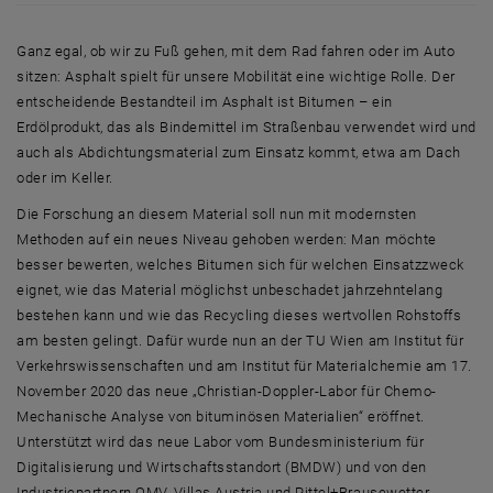
Ganz egal, ob wir zu Fuß gehen, mit dem Rad fahren oder im Auto
sitzen: Asphalt spielt für unsere Mobilität eine wichtige Rolle. Der
entscheidende Bestandteil im Asphalt ist Bitumen – ein
Erdölprodukt, das als Bindemittel im Straßenbau verwendet wird und
auch als Abdichtungsmaterial zum Einsatz kommt, etwa am Dach
oder im Keller.
Die Forschung an diesem Material soll nun mit modernsten
Methoden auf ein neues Niveau gehoben werden: Man möchte
besser bewerten, welches Bitumen sich für welchen Einsatzzweck
eignet, wie das Material möglichst unbeschadet jahrzehntelang
bestehen kann und wie das Recycling dieses wertvollen Rohstoffs
am besten gelingt. Dafür wurde nun an der TU Wien am Institut für
Verkehrswissenschaften und am Institut für Materialchemie am 17.
November 2020 das neue „Christian-Doppler-Labor für Chemo-
Mechanische Analyse von bituminösen Materialien“ eröffnet.
Unterstützt wird das neue Labor vom Bundesministerium für
Digitalisierung und Wirtschaftsstandort (BMDW) und von den
Industriepartnern OMV, Villas Austria und Pittel+Brausewetter.