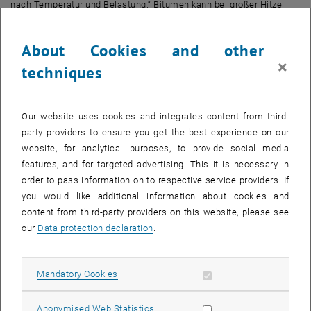
nach Temperatur und Belastung.“ Bitumen kann bei großer Hitze
fließfähig wie Honig sein, bei großer Kälte hingegen spröde und hart
wie Eis. Auch der Kontakt mit Luft oder UV-Strahlung kann die
About Cookies and other
Eigenschaften von Bitumen dramatisch verändern – der
×
techniques
Alterungsprozess des Materials spielt eine entscheidende Rolle für
die Haltbarkeit von Straßen und Abdichtungen.
Die Gründe dafür sind komplex: „Bitumen ist chemisch betrachtet
Our website uses cookies and integrates content from third-
sehr vielfältig“, erklärt Prof. Hinrich Grothe. „Es besteht aus einer
party providers to ensure you get the best experience on our
großen Zahl unterschiedlicher organischer Moleküle. Man braucht
website, for analytical purposes, to provide social media
ausgeklügelte Methoden, um das Verhalten von Bitumen im Detail
features, and for targeted advertising. This it is necessary in
zu verstehen.“
order to pass information on to respective service providers. If
„Es gibt heute noch Methoden für die Untersuchung von Asphalt und
you would like additional information about cookies and
Bitumen, die schon seit dem 19. Jahrhundert angewendet werden –
content from third-party providers on this website, please see
etwa genau definierte Belastungsversuche mit Nadeln, um den
our
Data protection declaration
.
Härtegrad des Materials zu bestimmen“, sagt Bernhard Hofko. „Das
war damals Hightech, wir wollen die Forschung nun aber auf den
Allow mandatory cookies
Hightech-Stand des 21. Jahrhunderts bringen.“
Mandatory Cookies
Das gelingt unter anderem mit modernen spektroskopischen und
Allow statistic cookies
Anonymised Web Statistics