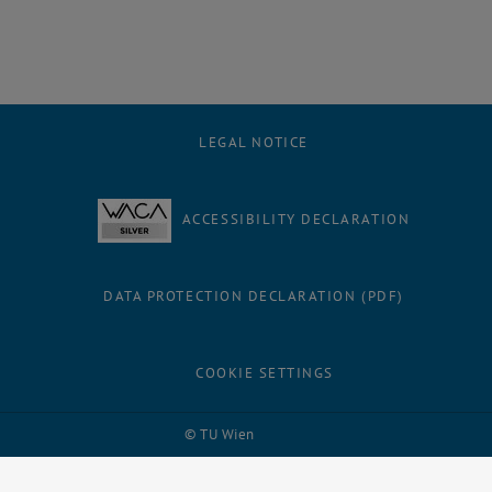
LEGAL NOTICE
ACCESSIBILITY DECLARATION
DATA PROTECTION DECLARATION (PDF)
COOKIE SETTINGS
Facebook
LinkedIn
YouTube
Instagram
Bluesky
© TU Wien
# 1502