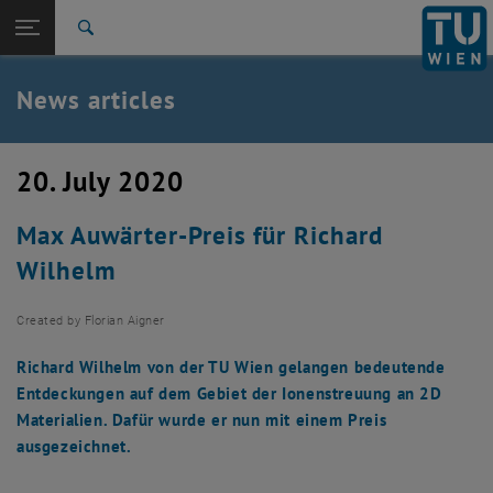
Studies
Open page navigation
DE
TU Login
Research
Search
International
Quicklinks
News articles
Toggle quicklinks menu
Career
Top menu level
TU Wien
20. July 2020
Back to:
News
Back: list subpages of parent page News
Max Auwärter-Preis für Richard
News articles
Wilhelm
Created by
Florian Aigner
Richard Wilhelm von der TU Wien gelangen bedeutende
Entdeckungen auf dem Gebiet der Ionenstreuung an 2D
Materialien. Dafür wurde er nun mit einem Preis
ausgezeichnet.