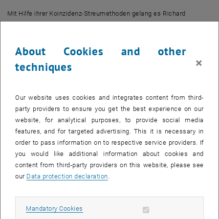
Mit Hilfe ihrer Koinzidenz-Streumethoden gelang es Richard
Wilhelm und dem Team am Institut für Angewandte Physik etwa, die
hochgeladenen Ionen beim Durchdringen einer Graphen-Schicht zu
untersuchen. Die Graphen-Schicht mit einer Dicke von nur einer
About Cookies and other
einzigen Atomlage reicht bereits aus, um die hochgeladenen Ionen
×
techniques
wieder in neutrale Atome zu verwandeln. Wenn die Ionen das
Graphen durchdringen, werden in diesem 2D Material in extrem
kurzer Zeit Elektronen transportiert und an die Ionen abgegeben.
Our website uses cookies and integrates content from third-
Dabei entsteht lokal im Graphen ein elektrischer Strom, der um
party providers to ensure you get the best experience on our
Größenordnungen stärker ist als man vorher für möglich gehalten
website, for analytical purposes, to provide social media
hatte - und das, ohne dass die Graphenschicht dadurch zerstört
features, and for targeted advertising. This it is necessary in
wird.
order to pass information on to respective service providers. If
„Interessanterweise geben auch andere 2D Materialien wie etwa
you would like additional information about cookies and
MoS
ähnlich viele Elektronen an das Ion ab, reißen durch den
content from third-party providers on this website, please see
2
massiven Energieeintrag des Ions allerdings auf – spannend für
our
Data protection declaration
.
maßgeschneiderte Anwendungen von 2D Materialien mittels
punktueller Funktionalisierung“, sagt Richard Wilhelm.
Allow mandatory cookies
Mandatory Cookies
Der Effekt des schnellen Ladungseinfangs konnte an der TU Wien