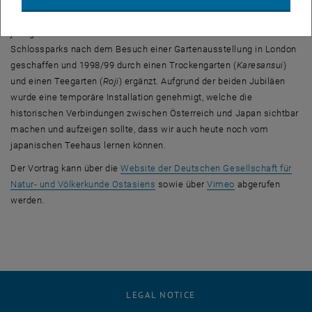
Den räumlichen Rahmen bildete der japanische Garten im
Schlosspark Schönbrunn, dessen historischer Teil heuer sein 110-
jähriges Bestehen feiert. Er wurde 1913 von Gärtnern des
Schlossparks nach dem Besuch einer Gartenausstellung in London
geschaffen und 1998/99 durch einen Trockengarten (
Karesansui
)
und einen Teegarten (
Roji
) ergänzt. Aufgrund der beiden Jubiläen
wurde eine temporäre Installation genehmigt, welche die
historischen Verbindungen zwischen Österreich und Japan sichtbar
machen und aufzeigen sollte, dass wir auch heute noch vom
japanischen Teehaus lernen können.
Der Vortrag kann über die
Website der Deutschen Gesellschaft für
, opens an external URL in a new wi
, opens an extern
Natur- und Völkerkunde Ostasiens
sowie über
Vimeo
abgerufen
werden.
LEGAL NOTICE