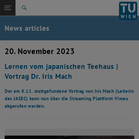
Studies
Open page navigation
DE
TU Login
Research
Search
International
Quicklinks
News articles
Toggle quicklinks menu
Career
Top menu level
TU Wien
20. November 2023
Back to:
News
Back: list subpages of parent page News
Lernen vom japanischen Teehaus |
News articles
Vortrag Dr. Iris Mach
Der am 8.11. stattgefundene Vortrag von Iris Mach (Leiterin
des JASEC) kann nun über die Streaming Plattform Vimeo
abgerufen werden.