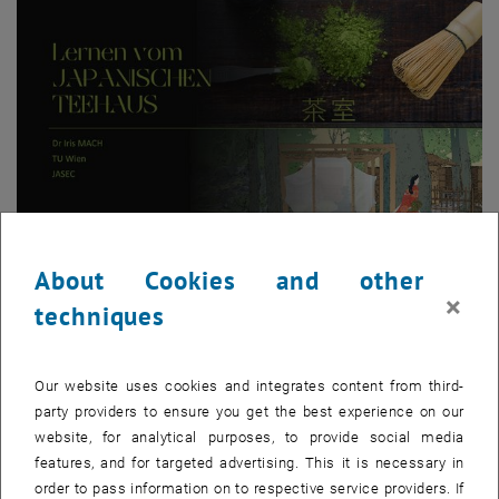
About Cookies and other
Enlarg
×
© Iris Mach | TU Wien
techniques
Learning from the Japanese Teahouse
Announcement Lecture
Announcement Lecture
Our website uses cookies and integrates content from third-
party providers to ensure you get the best experience on our
website, for analytical purposes, to provide social media
Dr. Iris Mach: „Lernen vom japanischen Teehaus. Im Kontext des
features, and for targeted advertising. This it is necessary in
150-jährigen Jubiläums der Wiener Weltausstellung“
order to pass information on to respective service providers. If