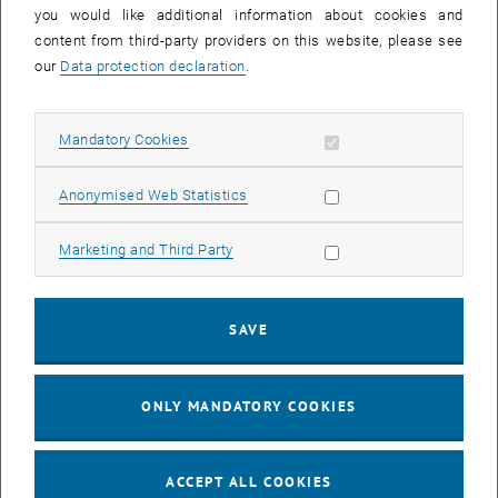
Das Jahr 2023 markiert das 150-jährige Jubiläum der Wiener
you would like additional information about cookies and
Weltausstellung (1873), an der Japan erstmals nach seiner über
content from third-party providers on this website, please see
250-jährigen Abschottung („sakoku“, ca. 1603-1868) teilnahm. Die
our
Data protection declaration
.
dort gezeigten Kunstgegenstände und architektonischen Modelle
beeindruckten das Publikum nachhaltig und führten zu einer Welle
des „Japonismus“ in Europa, deren Einflüsse bis heute fortdauern.
Allow mandatory cookies
Mandatory Cookies
Auf den Spuren dieser kulturellen Wechselwirkungen widmete sich
das Projekt „Learning from the Japanese Teahouse“ exemplarisch
Allow statistic cookies
Anonymised Web Statistics
dem japanischen Teehaus (
Chashitsu
), welches bereits seit
hunderten Jahren als Ikone des japanischen Architekturschaffens
Allow marketing cookies
Marketing and Third Party
gilt.
Studierende der Architekturfakultät der TU Wien setzten sich mit der
Frage auseinander, nach welchen Grundprinzipien ein Teehaus
SAVE
konzipiert ist und wie diese Konzepte in eine zeitgenössische
Architektursprache übersetzt und für die heutige Architekturpraxis
nutzbar gemacht werden können. In diesem Kontext wurden u.a.
ONLY MANDATORY COOKIES
auch Parallelen zum Architekturverständnis von Adolf Loos
aufgezeigt, das nachweislich von der japanischen Architektur
beeinflusst war.
ACCEPT ALL COOKIES