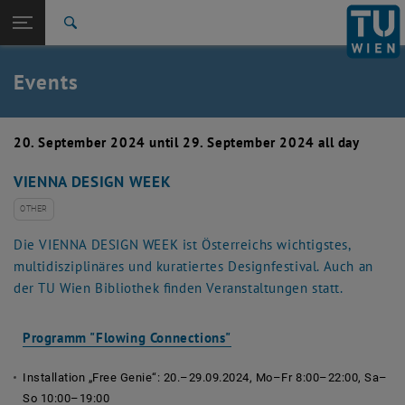
Studies
Open page navigation
DE
TU Login
Research
Search
Create event
International
Quicklinks
Events
Toggle quicklinks menu
Career
Top menu level
TU Wien
20. September 2024 until 29. September 2024 all day
Back to:
News
Back: list subpages of parent page News
VIENNA DESIGN WEEK
Events
Create event
OTHER
Die VIENNA DESIGN WEEK ist Österreichs wichtigstes,
multidisziplinäres und kuratiertes Designfestival. Auch an
der TU Wien Bibliothek finden Veranstaltungen statt.
, opens an external URL in
Programm "Flowing Connections"
Installation
„Free Genie“:
20.–29.09.2024, Mo–Fr 8:00–22:00, Sa–
So 10:00–19:00