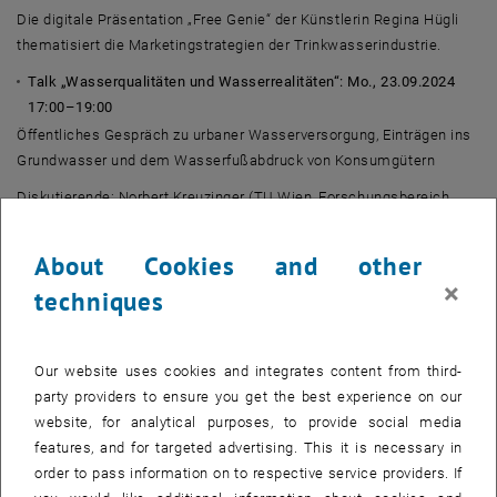
Die digitale Präsentation „
Free Genie
“ der Künstlerin Regina Hügli
thematisiert die Marketingstrategien der Trinkwasserindustrie.
Talk „Wasserqualitäten und Wasserrealitäten“: Mo., 23.09.2024
17:00–19:00
Öffentliches Gespräch zu urbaner Wasserversorgung, Einträgen ins
Grundwasser und dem Wasserfußabdruck von Konsumgütern
Diskutierende: Norbert Kreuzinger (TU Wien, Forschungsbereich
Wassergütewirtschaft), Norbert Klicha (Wiener Wasser), Ernst
Überreiter (BML), Christina Formanek (Umweltbundesamt,
About Cookies and other
angefragt), Regina Hügli (
One Body of Water
),
×
techniques
Künstler_innenkollektiv
Narratives of Water
(MEX/KEN)
Im Anschluss Wasserverkostung mit künstlerischer Intervention
"
FREE GENIE
" von Regina Hügli und informeller Ausklang mit Wein
Our website uses cookies and integrates content from third-
und Snacks
party providers to ensure you get the best experience on our
website, for analytical purposes, to provide social media
SHARING WATER, Vienna Edition
: Do., 26.09.2024 17:00–21:00
features, and for targeted advertising. This it is necessary in
Das Wissens- und Diskussionsspiel zu Wasser und Klimawandel im
order to pass information on to respective service providers. If
urbanen Raum wurde entwickelt von
One Body of Water
und