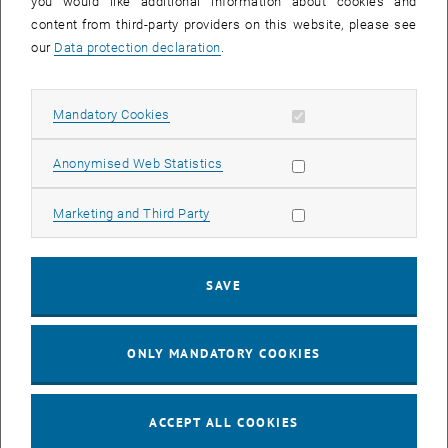
you would like additional information about cookies and
Designbüro Elisabeth Kopf.
content from third-party providers on this website, please see
17:00-19:00: Spielworkshop: Der Workshop bietet die Gelegenheit,
our
Data protection declaration
.
auf spielerische Weise mehr über Wien, Wasser und den
Klimawandel im urbanen Raum zu erfahren.
Allow mandatory cookies
Mandatory Cookies
19:00: Pause und Verkostung von Wasser und Wein mit Snacks
19:30-21:00: Präsentation der inhaltlichen Entwicklung des Spiels
Allow statistic cookies
Anonymised Web Statistics
SHARING WATER "Vienna Edition
"
Allow marketing cookies
Marketing and Third Party
CALENDAR ENTRY
SAVE
Event details
Event location
TU Wien Bibliothek, Data Visualisation Space
ONLY MANDATORY COOKIES
1040 Wien
Resselgasse 4
ACCEPT ALL COOKIES