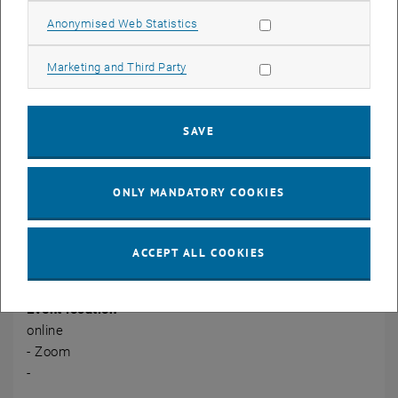
Lehrphilosophie und -management
Allow statistic cookies
Anonymised Web Statistics
Methoden:
Allow marketing cookies
Theoretische Inputphasen und Übungsmaterialien zur Erarbeitung
Marketing and Third Party
der Grundlagen
Werkstattphasen, um didaktische Konzepte Schritt für Schritt in
SAVE
Lehrveranstaltungsentwürfe einzubauen
Plenare Diskussionen
Aufgaben in Kleingruppen
ONLY MANDATORY COOKIES
CALENDAR ENTRY
ACCEPT ALL COOKIES
Event details
Event location
online
- Zoom
-