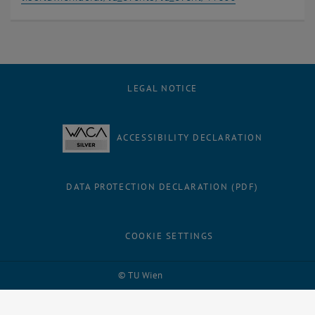
LEGAL NOTICE
ACCESSIBILITY DECLARATION
DATA PROTECTION DECLARATION (PDF)
COOKIE SETTINGS
Facebook
LinkedIn
YouTube
Instagram
Bluesky
© TU Wien
# 1500