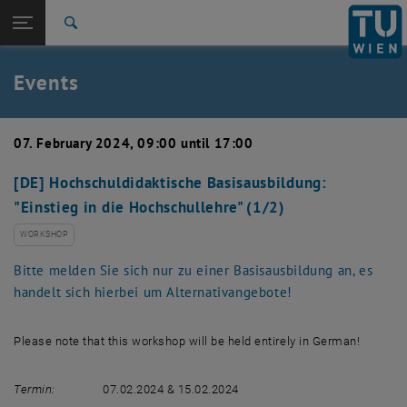
Studies
Open page navigation
DE
TU Login
Research
Search
Create event
International
Quicklinks
Events
Toggle quicklinks menu
Career
Top menu level
TU Wien
07. February 2024, 09:00 until 17:00
Back to:
News
Back: list subpages of parent page News
[DE] Hochschuldidaktische Basisausbildung:
Events
"Einstieg in die Hochschullehre" (1/2)
Create event
WORKSHOP
Bitte melden Sie sich nur zu einer Basisausbildung an, es
handelt sich hierbei um Alternativangebote!
Please note that this workshop will be held entirely in German!
Termin:
07.02.2024 & 15.02.2024