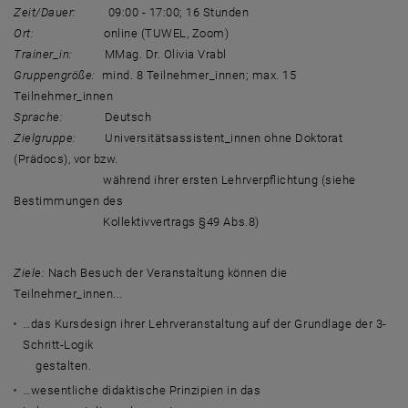
Zeit/Dauer:
09:00 - 17:00; 16 Stunden
Ort:
online (TUWEL, Zoom)
Trainer_in:
MMag. Dr. Olivia Vrabl
Gruppengröße:
mind. 8 Teilnehmer_innen; max. 15
Teilnehmer_innen
Sprache:
Deutsch
Zielgruppe
:
Universitätsassistent_innen ohne Doktorat
(Prädocs), vor bzw.
während ihrer ersten Lehrverpflichtung (siehe
Bestimmungen des
Kollektivvertrags §49 Abs.8)
Ziele:
Nach Besuch der Veranstaltung können die
Teilnehmer_innen...
…das Kursdesign ihrer Lehrveranstaltung auf der Grundlage der 3-
Schritt-Logik
gestalten.
…wesentliche didaktische Prinzipien in das