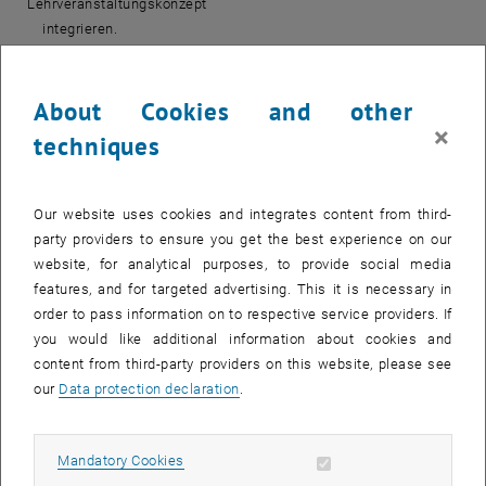
Lehrveranstaltungskonzept
integrieren.
…die Leistungsbeurteilung für ihre Lehrveranstaltungen auf Basis
der geltenden
About Cookies and other
Curricula entwickeln.
×
…Aufgabenstellungen und Lehrveranstaltungsbeschreibungen
techniques
gestalten.
…wesentliche Elemente des eigenen Lehrmanagements sowie der
Our website uses cookies and integrates content from third-
persönlichen
party providers to ensure you get the best experience on our
Lehrphilosophie benennen.
website, for analytical purposes, to provide social media
Inhalt:
features, and for targeted advertising. This it is necessary in
3-Schritt-Logik (Constructive Alignment)
order to pass information on to respective service providers. If
Formatives und summatives Assessment
you would like additional information about cookies and
Einführung in Hochschulmethodik, einfache Methoden
content from third-party providers on this website, please see
our
Data protection declaration
.
Semesterplanung, Lernzyklen, synchrones und asynchrones
Lernen
Die erste Einheit im Semester
Allow mandatory cookies
Mandatory Cookies
Aufgabenstellungen formulieren