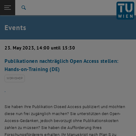
Studies
Open page navigation
DE
TU Login
Research
Search
Create event
International
Quicklinks
Events
Toggle quicklinks menu
Career
Top menu level
TU Wien
23. May 2023, 14:00 until 15:30
Back to:
News
Back: list subpages of parent page News
Publikationen nachträglich Open Access stellen:
Events
Hands-on-Training (DE)
Create event
WORKSHOP
.
Sie haben Ihre Publikation Closed Access publiziert und möchten
diese nun frei zugänglich machen? Sie unterstützen den Open-
Access-Gedanken, jedoch bevorzugt ohne Publikationskosten
zahlen zu müssen? Sie haben die Aufforderung Ihres
Forschungsförderers erhalten, Ihr Manuskript nach Plan S zu