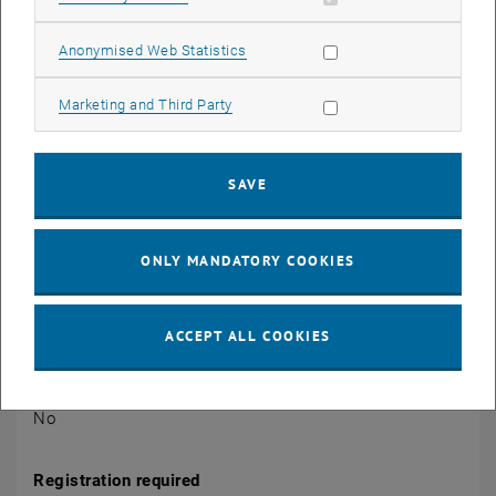
1040 Wien
Allow statistic cookies
Anonymised Web Statistics
Organiser
TU Wien Bibliothek
Allow marketing cookies
Marketing and Third Party
Magdalena Andrae
magdalena.andrae@tuwien.ac.at
SAVE
More Information
https://tiss.tuwien.ac.at/tu_events/tu_event/10014
ONLY MANDATORY COOKIES
Public
Yes
ACCEPT ALL COOKIES
Entrance fee
No
Registration required