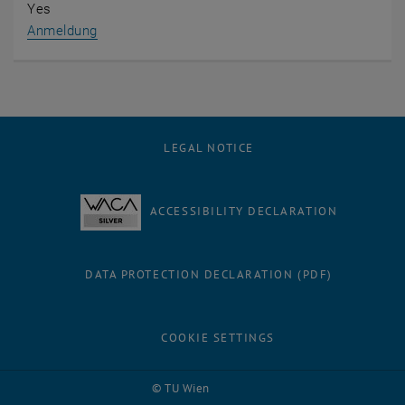
Yes
, opens an external URL in a new window
Anmeldung
LEGAL NOTICE
ACCESSIBILITY DECLARATION
DATA PROTECTION DECLARATION (PDF)
COOKIE SETTINGS
Facebook
LinkedIn
YouTube
Instagram
Bluesky
© TU Wien
# 1500