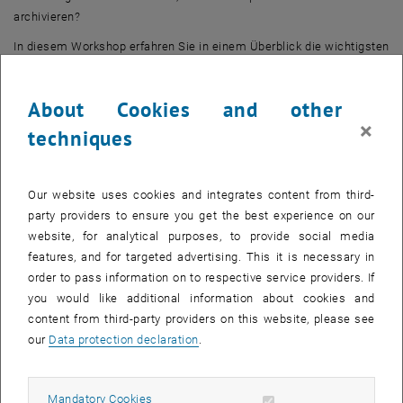
archivieren?
In diesem Workshop erfahren Sie in einem Überblick die wichtigsten
Eckpfeiler des Green Open Access (Autor_innenverträge,
Verwertungsrechte, Zweitveröffentlichung) und wie Sie Ihre
About Cookies and other
Publikationen über ein Repositorium frei zugänglich machen
×
können.
techniques
Im Anschluss gehen wir gemeinsam konkrete Beispiele (anhand
von Veröffentlichungen der Teilnehmer_innen) durch.
Our website uses cookies and integrates content from third-
Bitte verwenden Sie einen Laptop. Kenntnisse über Open Access
party providers to ensure you get the best experience on our
werden nicht vorausgesetzt.
website, for analytical purposes, to provide social media
features, and for targeted advertising. This it is necessary in
order to pass information on to respective service providers. If
you would like additional information about cookies and
CALENDAR ENTRY
content from third-party providers on this website, please see
our
Data protection declaration
.
Event details
Event location
online
Allow mandatory cookies
Mandatory Cookies