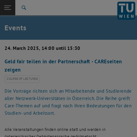
Studies
Open page navigation
DE
TU Login
Research
Search
Create event
International
Quicklinks
Events
Toggle quicklinks menu
Career
Top menu level
TU Wien
24. March 2025, 14:00 until 15:30
Back to:
News
Back: list subpages of parent page News
Geld fair teilen in der Partnerschaft - CAREseiten
Events
zeigen
Create event
COURSE OF LECTURES
Die Vorträge richten sich an Mitarbeitende und Studierende
aller Netzwerk-Universitäten in Österreich. Die Reihe greift
Care-Themen auf und fragt nach ihren Bedeutungen für den
Studien- und Arbeitsort.
Alle Veranstaltungen finden online statt und werden in
österreichischer Gebärdensprache gedolmetscht.