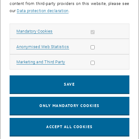
content from third-party providers on this website, please see
our
Data protection declaration
.
CALENDAR ENTRY
Allow mandatory cookies
Event details
Mandatory Cookies
Event location
online
Allow statistic cookies
Anonymised Web Statistics
online online
online
Allow marketing cookies
Marketing and Third Party
Organiser
SAVE
Netzwerk UniKid-UniCare Österreich
Sonja Bigl
sonja.bigl@tuwien.ac.at
ONLY MANDATORY COOKIES
More Information
https://www.tuwien.at/tu-wien/organisation/zentrale-
ACCEPT ALL COOKIES
bereiche/personalentwicklung/vereinbarkeit-tu-