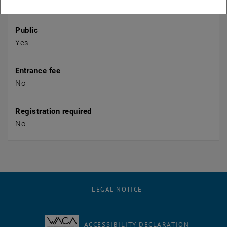
kids/angebote-fuer-mitarbeiter-innen/careseiten-zeigen
Public
Yes
Entrance fee
No
Registration required
No
LEGAL NOTICE
ACCESSIBILITY DECLARATION