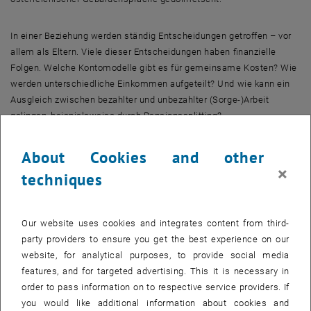
In einer Beziehung werden ständig Entscheidungen getroffen – vor
allem als Eltern. Viele dieser Entscheidungen haben finanzielle
Folgen. Welche Kontomodelle gibt es für gemeinsame Kosten? Wie
werden unterschiedliche Einkommen aufgeteilt? Und wie kann ein
Ausgleich zwischen bezahlter und unbezahlter (Sorge-)Arbeit
gelingen, beispielsweise durch Pensionssplitting?
Verschiedene Partnerschaftsformen und auch die Situation einer
About Cookies and other
Trennung bzw. Scheidung werden im Vortrag mitgedacht.
×
techniques
Gelingt eine faire Aufteilung von Familienfinanzen, so trägt das auch
auf gesellschaftlicher Ebene zur Erhöhung der Gleichberechtigung
und zur Schließung des Gender Pension Gap bei.
Our website uses cookies and integrates content from third-
Nach dem Input bleibt Zeit für Fragen, Diskussion und Austausch.
party providers to ensure you get the best experience on our
website, for analytical purposes, to provide social media
features, and for targeted advertising. This it is necessary in
order to pass information on to respective service providers. If
CAREseiten_zeigen_Maerz_2025.pdf
PDF
242 KB
, download
you would like additional information about cookies and