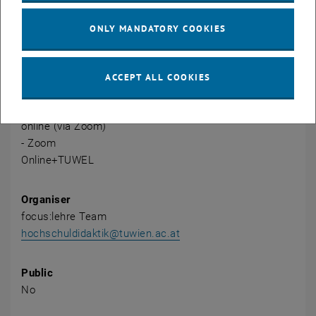
ONLY MANDATORY COOKIES
CALENDAR ENTRY
ACCEPT ALL COOKIES
Event details
Event location
online (via Zoom)
- Zoom
Online+TUWEL
Organiser
focus:lehre Team
hochschuldidaktik@tuwien.ac.at
Public
No