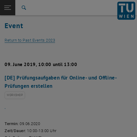
Studies
Open page navigation
DE
TU Login
Research
Search
International
Event
Quicklinks
Toggle quicklinks menu
Career
Return to Past Events 2023
Top menu level
Studies
Back to:
Past Events
Back: list subpages of parent page Past Events
Detail View 2023
09. June 2019, 10:00 until 13:00
[DE] Prüfungsaufgaben für Online- und Offline-
Prüfungen erstellen
WORKSHOP
.
Termin:
09.06.2020
Zeit/Dauer:
10:00-13:00 Uhr