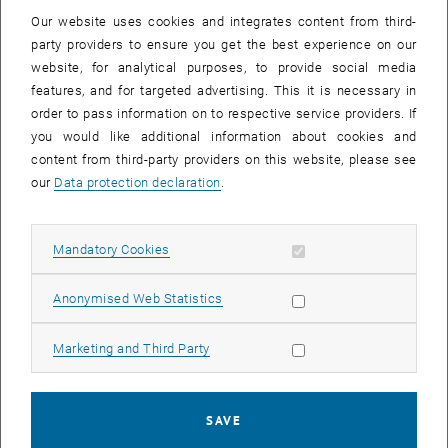
(Online) Open Book Exam
Our website uses cookies and integrates content from third-
Strategien zur Prävention von Schwindeln bei klassischen MC-
party providers to ensure you get the best experience on our
Fragen
website, for analytical purposes, to provide social media
features, and for targeted advertising. This it is necessary in
Take Home Exam
order to pass information on to respective service providers. If
TU spezifische Anforderungen für dieses Semester
you would like additional information about cookies and
content from third-party providers on this website, please see
Methoden:
our
Data protection declaration
.
Vortragsphase mit der Möglichkeit, sich per Chat oder Audio &
Video einzubringen
Allow mandatory cookies
Mandatory Cookies
Werkstattphase in Kleingruppen oder alleine um die Überlegungen
in die eigenen Prüfungsaufgaben zu integrieren
Allow statistic cookies
Anonymised Web Statistics
Besprechung von Aufgabenentwürfen im Plenum
Allow marketing cookies
Hinweis:
Sie erhalten nach der Anmeldung eine Einladung inkl. Link
Marketing and Third Party
zum TUWEL-Kurs.
SAVE
Kosten für Mitarbeiter_innen anderer Universitäten: 100€