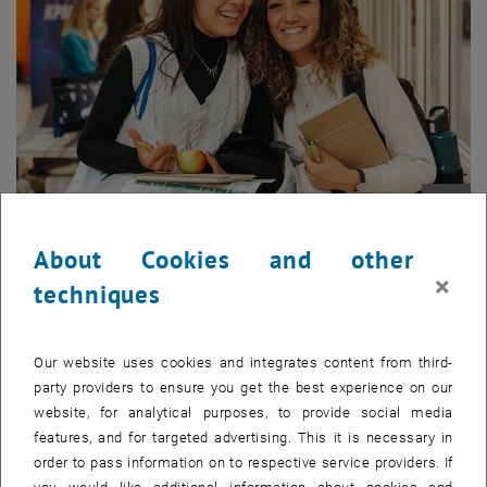
Enlarg
About Cookies and other
© Philipp Lipiarski
1 
1/2 images
×
techniques
Am 2. Oktober startet das Wintersemester 2023/24 an der TU
Our website uses cookies and integrates content from third-
Wien. Speziell am Anfang ist es nicht immer leicht den Durchblick
party providers to ensure you get the best experience on our
zu wahren, denn die TU Wien bietet eine Vielzahl von
website, for analytical purposes, to provide social media
Studienmöglichkeiten und Angeboten für Studierende.
features, and for targeted advertising. This it is necessary in
order to pass information on to respective service providers. If
Um Studierenden die Möglichkeit zu geben, die TU Wien besser