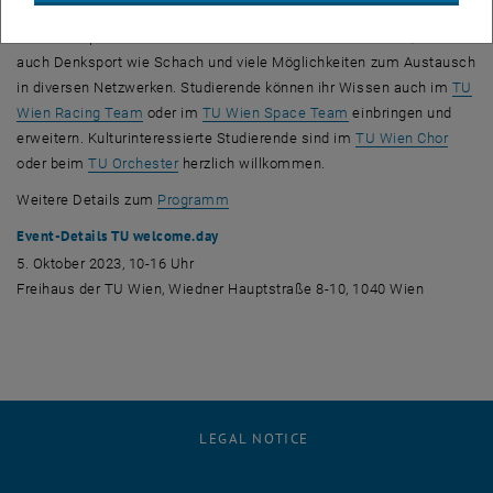
Community
näher kennenlernen. Die TUW
Community
bietet unter
anderem sportliche Aktivitäten wie
Basketball
und
Football
, aber
auch Denksport wie Schach und viele Möglichkeiten zum Austausch
in diversen Netzwerken. Studierende können ihr Wissen auch im
TU
, opens an external URL in a new window
, opens an external 
Wien
Racing Team
oder im
TU Wien
Space Team
einbringen und
erweitern. Kulturinteressierte Studierende sind im
TU Wien Chor
, opens an external URL in a new window
oder beim
TU Orchester
herzlich willkommen.
, opens an external URL in a new wind
Weitere Details zum
Programm
Event-Details TU
welcome.day
5. Oktober 2023, 10-16 Uhr
Freihaus der TU Wien, Wiedner Hauptstraße 8-10, 1040 Wien
LEGAL NOTICE