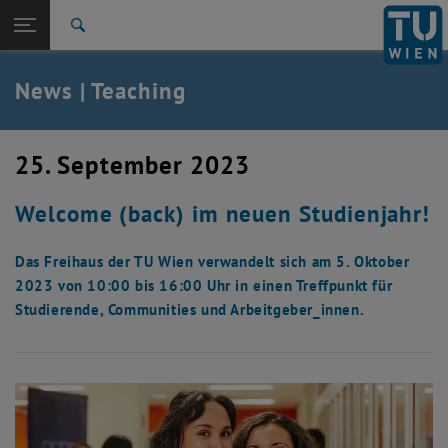
Studies
Open page navigation
DE
TU Login
Research
Search
International
Quicklinks
News | Teaching
Toggle quicklinks menu
Career
Top menu level
Studies
25. September 2023
Back to:
Studies
Back: list subpages of parent page Studies
Welcome (back) im neuen Studienjahr!
News
Das Freihaus der TU Wien verwandelt sich am 5. Oktober
2023 von 10:00 bis 16:00 Uhr in einen Treffpunkt für
Studierende, Communities und Arbeitgeber_innen.