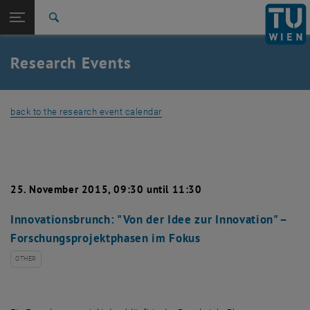
Studies
Open page navigation
DE
TU Login
Research
Search
TechForum: Millstatt
International
Quicklinks
Research Events
Toggle quicklinks menu
Career
Top menu level
Research
back to the research event calendar
Back to:
Research
Back: list subpages of parent page Research
Detail
TechForum: Millstatt
25. November 2015, 09:30 until 11:30
Innovationsbrunch: "Von der Idee zur Innovation" –
Forschungsprojektphasen im Fokus
OTHER