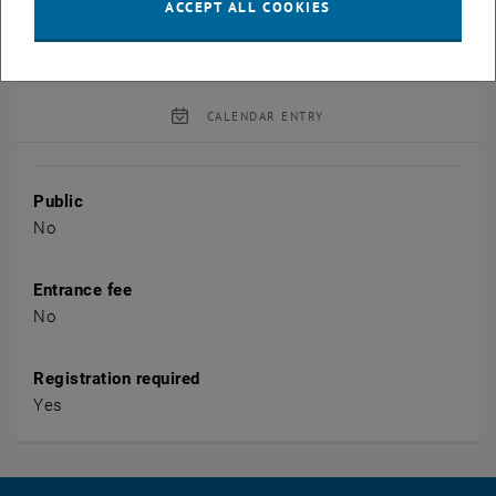
Um
<link
www.tuwien.ac.at/index.php
;
bis spätestens
Montag,
ACCEPT ALL COOKIES
23.11.2015
wird gebeten.
CALENDAR ENTRY
Event details
Public
No
Entrance fee
No
Registration required
Yes