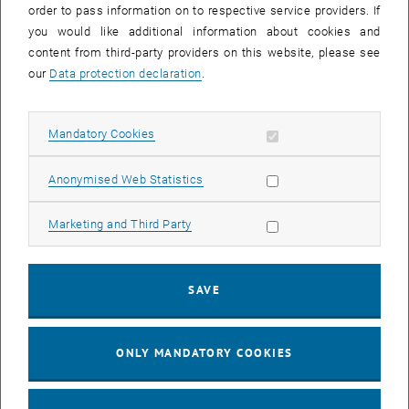
order to pass information on to respective service providers. If
Support entlang der unterschiedlichen Entwicklungsstadien des
you would like additional information about cookies and
Forschungsprojektes vor.
content from third-party providers on this website, please see
our
Data protection declaration
.
Vortragende:
Begrüßung: Mag. Peter Karg, Leitung Forschungs- und
Allow mandatory cookies
Mandatory Cookies
Transfersupport (FTS)
List subpages of TechFo
Allow statistic cookies
Anonymised Web Statistics
Mag. Sara Alkan, Teamlead Cosulting, Austin, Pock and Partners
Mag. Dr. Elisabeth Schludermann, Bereichsleitung Förderberatung
Allow marketing cookies
und Wirtschaftskooperationen, FTS
Marketing and Third Party
Mag. Dr. Eva Bartlmä, Bereichsleitung FE-Verträge und
Beschaffungen, FTS
DI Dr. Tanja Sovic-Gasser, Bereichsleitung Patent- und
SAVE
Lizenzmanagement, FTS
Wir freuen uns auf Ihr Kommen und auf anregende Gespräche beim
ONLY MANDATORY COOKIES
anschließenden Buffet.