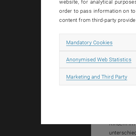
website, for analytical purposes
order to pass information on to
content from third-party provide
Allow ma
Mandatory Cookies
A
Anonymised Web Statistics
All
Marketing and Third Party
Im Rahmen 
Management
Kindern im
unterschie