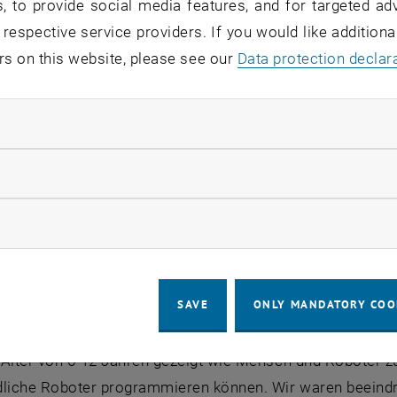
, to provide social media features, and for targeted adv
 respective service providers. If you would like addition
rs on this website, please see our
Data protection declar
ndatory cookies
llow statistic cookies
ow marketing cookies
SAVE
ONLY MANDATORY COO
der diesjährigen Kinderuni hat der Forschungsbereich Me
wissenschaften, eine Vorlesung und mehre Workshops 
 Alter von 6-12 Jahren gezeigt wie Mensch und Roboter 
dliche Roboter programmieren können. Wir waren beeindru