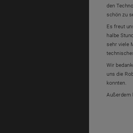
den Techno
schön zu s
Es freut u
halbe Stun
sehr viele
technische
Wir bedank
uns die Ro
konnten.
Außerdem b