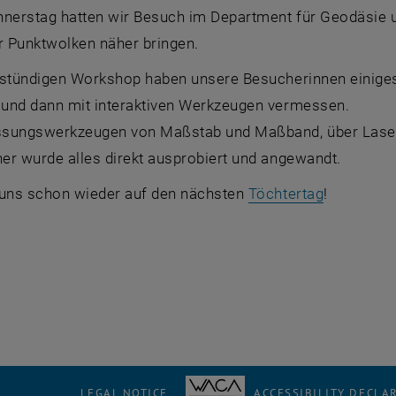
nnerstag hatten wir Besuch im Department für Geodäsie 
r Punktwolken näher bringen.
-stündigen Workshop haben unsere Besucherinnen einiges
und dann mit interaktiven Werkzeugen vermessen.
sungswerkzeugen von Maßstab und Maßband, über Laser-
er wurde alles direkt ausprobiert und angewandt.
, opens an
 uns schon wieder auf den nächsten
Töchtertag
!
LEGAL NOTICE
ACCESSIBILITY DECLA