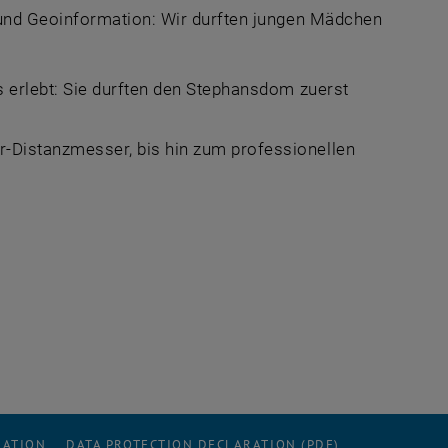
und Geoinformation: Wir durften jungen Mädchen
 erlebt: Sie durften den Stephansdom zuerst
Distanzmesser, bis hin zum professionellen
 external URL in a new window
RATION
DATA PROTECTION DECLARATION (PDF)