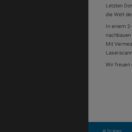
Letzten Do
die Welt de
In einem 2
nachbauen 
Mit Vermes
Laserscann
Wir freuen
© TU Wien
#