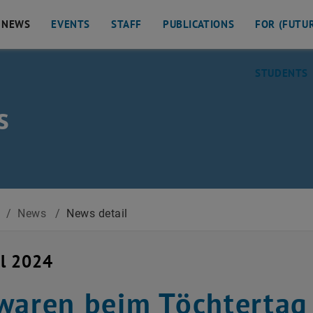
NEWS
EVENTS
STAFF
PUBLICATIONS
FOR (FUTU
STUDENTS
s
O
/
News
/
News detail
il 2024
waren beim Töchtertag