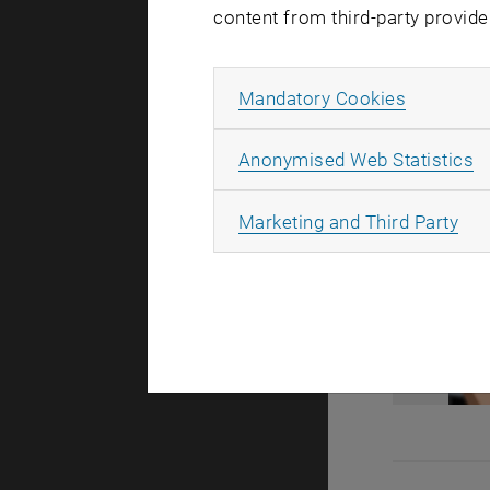
content from third-party provide
Allow ma
Mandatory Cookies
A
Anonymised Web Statistics
All
Marketing and Third Party