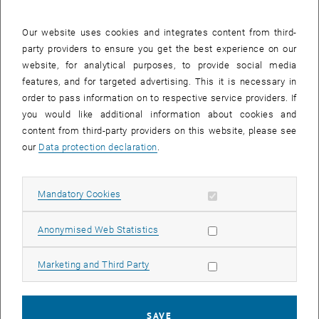
Gudrun:
Natürlich gab es diese Momente – vor allem, wenn man
durchgehend an einer Aufgabe arbeitet, die einfach nicht klappen
Our website uses cookies and integrates content from third-
will. Dabei hat es mir sehr geholfen, dass ich immer mehrere To-
party providers to ensure you get the best experience on our
Dos parallel hatte. Wenn ich bei einer Aufgabe gar nicht
website, for analytical purposes, to provide social media
weitergekommen bin, habe ich zunächst an einer anderen
features, and for targeted advertising. This it is necessary in
weitergearbeitet.
order to pass information on to respective service providers. If
Danach war es immer leichter, wieder „frisch“ zur vorigen Aufgabe
you would like additional information about cookies and
zurückzukommen. Dann war es auch gleich deutlich weniger
content from third-party providers on this website, please see
frustrierend oder hat sogar wieder Spaß gemacht.
our
Data protection declaration
.
Maria:
Frustriert hat mich nur, dass ich riesige Datensätze hatte, die
meinem Arbeits-PC enorme Probleme bereiteten – mein Programm
stürzte meistens ab oder dauerte eine Ewigkeit. Wenn es ein
Allow mandatory cookies
Mandatory Cookies
Problem gibt, muss es auch eine Lösung geben, war mein Gedanke.
Deshalb habe ich das Programm auf meinem privaten Laptop
Allow statistic cookies
Anonymised Web Statistics
laufen lassen, der anscheinend leistungsfähiger war, und auch
meinen Programmcode optimiert, damit der Prozess schneller läuft.
Allow marketing cookies
Marketing and Third Party
Gibt es etwas am Umgang im Team oder im Department, das dir
besonders positiv (oder auch kritisch) aufgefallen ist?
SAVE