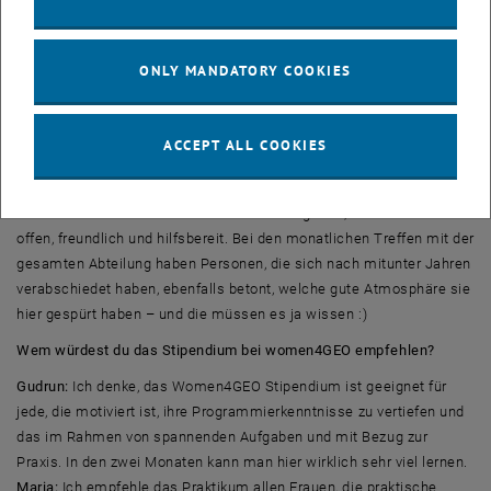
Maria:
Mir hat sehr gefallen, dass alle im Department so nett
zueinander sind und jeder einen grüßt. Jeder schaut aufeinander
und man das Gefühl von Zusammenhalt im Department verspürt.
ONLY MANDATORY COOKIES
Besonders toll finde ich die monatlichen Kaffee-Meetings, wo es
Kaffee und Kuchen gibt und neue Ereignisse besprochen, sowie
Geburtstage gefeiert werden. Die Geburtstagskinder dürfen sich
ACCEPT ALL COOKIES
dabei auch etwas wünschen. Ich finde, dass das eine schöne
Tradition ist.
Bettina:
Ich hatte nie ein komisches Bauchgefühl, alle wirken sehr
offen, freundlich und hilfsbereit. Bei den monatlichen Treffen mit der
gesamten Abteilung haben Personen, die sich nach mitunter Jahren
verabschiedet haben, ebenfalls betont, welche gute Atmosphäre sie
hier gespürt haben – und die müssen es ja wissen :)
Wem würdest du das Stipendium bei women4GEO empfehlen?
Gudrun:
Ich denke, das Women4GEO Stipendium ist geeignet für
jede, die motiviert ist, ihre Programmierkenntnisse zu vertiefen und
das im Rahmen von spannenden Aufgaben und mit Bezug zur
Praxis. In den zwei Monaten kann man hier wirklich sehr viel lernen.
Maria:
Ich empfehle das Praktikum allen Frauen, die praktische