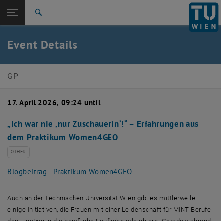
Open page navigation
DE
TU Login
Search
Top menu level
E120-03 Research Unit of Geophysics
Event Details
Back to:
News
Back: list subpages of parent page News
Event details
GP
17. April 2026, 09:24 until
„Ich war nie ‚nur Zuschauerin‘!“ – Erfahrungen aus
dem Praktikum Women4GEO
OTHER
Blogbeitrag - Praktikum Women4GEO
Auch an der Technischen Universität Wien gibt es mittlerweile
einige Initiativen, die Frauen mit einer Leidenschaft für MINT-Berufe
den Einstieg in die berufliche Laufbahn erleichtern. Gerade während