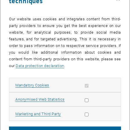
techniques
Our website uses cookies and integrates content from third-
party providers to ensure you get the best experience on our
website, for analytical purposes, to provide social media
features, and for targeted advertising. This it is necessary in
order to pass information on to respective service providers. If
you would like additional information about cookies and
content from third-party providers on this website, please see
our
Data protection declaration
.
Allow mandatory cookies
Mandatory Cookies
Enlarg
Allow statistic cookies
Anonymised Web Statistics
Futurezone, ein österreichisches Medium für Nachrichten im
Allow marketing cookies
Marketing and Third Party
Bereich der Technologie und Digitalisierung, hat einen
aufschlussreichen Artikel über unser interdisziplinäres